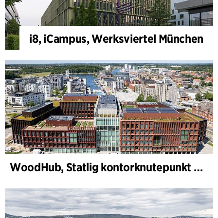
i8, iCampus, Werksviertel München
WoodHub, Statlig kontorknutepunkt i Odense