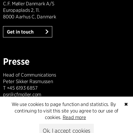
C.F. Møller Danmark A/S
Europaplads 2, 11.
8000 Aarhus C, Danmark
Get in touch
Presse
Head of Communications
Peter Sikker Rasmussen
T +45 6193 6857
psr@cfmoller.com
We use cookies to page function and statistics. By
✖
Media library
continuing to visit this site you agree to our use of
cookies.
Read more
Ok, I accept cookies