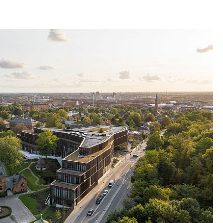
asset de historiske omgivelsene og skalaen på
yden er trappet ned mot de mindre husene i
acobsens Villa, samt ved at fasaden er utformet
sultatet er en bygning som skånsomt innpasser
kker harmoni med omgivelsene.
ekraftig og har bærekraftige løsninger. Den er
terialer med lang levetid. For eksempel er
 belagt med resirkulert kobber, og bygningen er
med København kommunes bygningsklasse 2020.