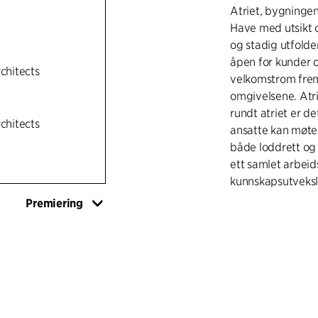
Atriet, bygninge
Have med utsikt o
og stadig utfolder
åpen for kunder 
rchitects
velkomstrom fre
omgivelsene. Atri
rundt atriet er de
rchitects
ansatte kan møtes
både loddrett og 
ett samlet arbeid
kunnskapsutveksl
Premiering
Fasaden består av
loddrette, kobbe
tilbake til de ga
de mange fine kob
bygninger.