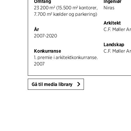
Omfang
Ingeniør
23 200 m² (15.500 m² kontorer,
Niras
7.700 m² kælder og parkering)
Arkitekt
År
C.F. Møller A
2007-2020
Landskap
Konkurranse
C.F. Møller A
1. premie i arkitektkonkurranse.
2007
Gå til media library