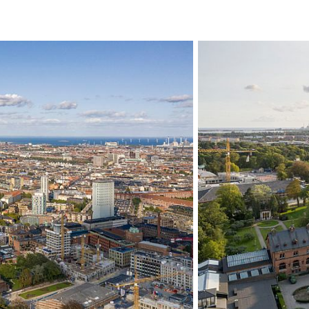
Bygningen er tilp
stedet ved at hø
området og Carl J
med en knekk. Re
seg og står i va
Bygningen er bær
oppført i naturma
fasadens lameller
bygd i samsvar 