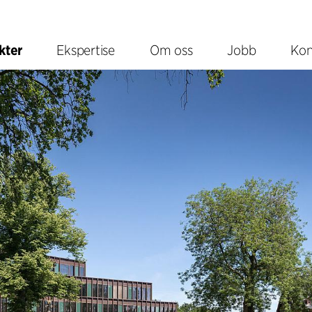
kter
Ekspertise
Om oss
Jobb
Kon