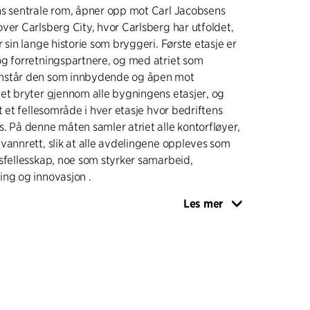
ns sentrale rom, åpner opp mot Carl Jacobsens
ver Carlsberg City, hvor Carlsberg har utfoldet,
 sin lange historie som bryggeri. Første etasje er
og forretningspartnere, og med atriet som
mstår den som innbydende og åpen mot
et bryter gjennom alle bygningens etasjer, og
t et fellesområde i hver etasje hvor bedriftens
. På denne måten samler atriet alle kontorfløyer,
vannrett, slik at alle avdelingene oppleves som
sfellesskap, noe som styrker samarbeid,
ing og innovasjon .
Les mer
 store glasspartier som rytmisk brytes av
rbelagte lameller. Kobberet sender tankene
mle bryggeritankene, samtidig som de gjenspeiler
berdetaljene på Carlsberg Citys historiske