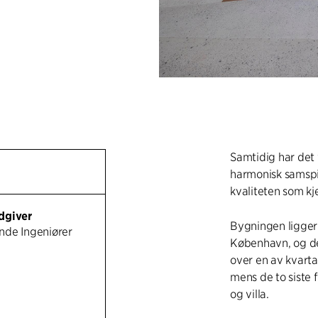
Samtidig har det 
harmonisk samspi
kvaliteten som k
dgiver
Bygningen ligger 
nde Ingeniører
København, og de
over en av kvarta
mens de to siste 
og villa.