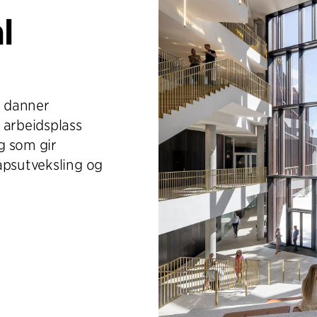
l
r danner
arbeidsplass
g som gir
apsutveksling og