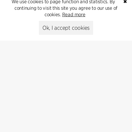
We use cookies to page function and statistics. By
✖
continuing to visit this site you agree to our use of
Kontakt
cookies.
Read more
Ok, I accept cookies
+45 8730 5300
cfmoller@cfmoller.com
C.F. Møller Danmark A/S
Europaplads 2, 11.
8000 Aarhus C, Danmark
Get in touch
Presse
Head of Communications
Peter Sikker Rasmussen