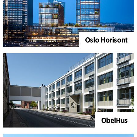
Oslo Horisont
ObelHus