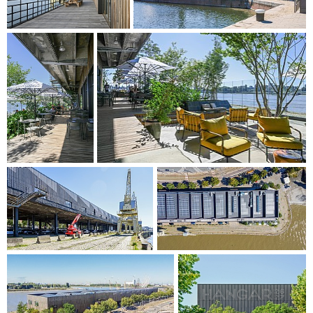
enkelt og ærlig uttrykk. Rom med dobbel høyde kobler
sammen bygningens to kontoretasjer på hvert sted og
kombinerer fleksible arbeidsplasser med panoramautsikt til
omgivelsene.
Med denne generelle designen har ordningen ikke bare som
mål å være et egnet tilskudd til Antwerpens skyline, men
har også som mål å aktivere byen og sette
rekreasjonspotensialet i bevegelse.