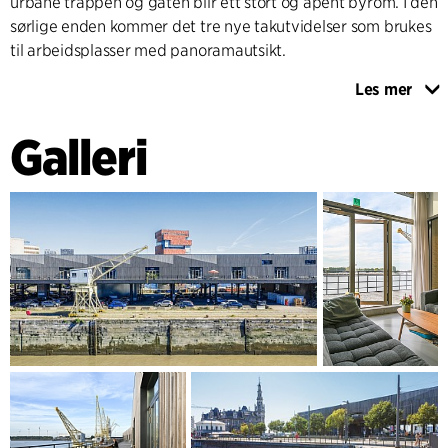
urbane trappen og gaten blir ett stort og åpent byrom. I den
sørlige enden kommer det tre nye takutvidelser som brukes
til arbeidsplasser med panoramautsikt.
Les mer
En ny trefasade gjør bygningens historie tydelig, og den
definerer også lagerbygningen som et ikonisk visuelt
Galleri
landemerke i Antwerpen. Fasaden på den eksisterende
bygningen videreføres arkitektonisk til den nordlige
utvidelsen for å skape et sammenhengende utseende for
hele bygningsvolumet.
UTVIDELSEN MOT NORD
Det bygges et nytt kontorbygg mot den nordlige siden av
Hangar 26/27. Arkitekturen på dette tilbygget gjenspeiler
arkitekturen til havnens historiske lagerbygg.
Videreføringen av trefasaden skaper en assimilering mellom
gammelt og nytt, samtidig som hvert byggs identitet
respekteres. Designen er basert på et synlig modulært
rutenett som maksimerer fleksibiliteten, noe som gir et