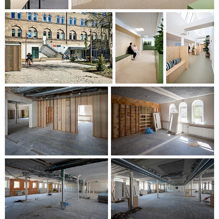
opphold balanseres mot en maksimal grønn profil og
forbedret mikroklima.