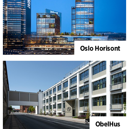
Oslo Horisont
ObelHus