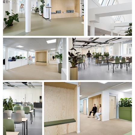
store, lyse kursarealer under de renoverte shedtakene.
Underliggende etasjer rommer kontorer, treningssal for
innbyggere med nedsatt mobilitet, undervisningsrom med
takheiser samt bade- og garderobefasiliteter. I første etasje
etableres innbyggerservice, klinikker og en felles kantine
orientert mot gårdsrommet.
BRUKERMEDVIRKNING OG BEPLANTNING
Materialbruken er gjennomgående holdt i et enkelt,
harmonisk uttrykk som muliggjør differensierte identiteter
innenfor en samlet helhet. Brukermedvirkning har vært
sentral og har sikret en balansert løsning på tvers av mange
aktører.
Et indre gårdsrom er transformert til et grønt opphoulds- og
ankomstmiljø, der biler erstattes av sykler og beplantning
aktivt benyttes for å understøtte et sunt og rekreativt
byrom. Funksjonelle krav til tilgjengelighet, logistikk og