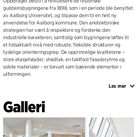
Oppdraget besto i å revitalisere de historiske
gulsteinsbygningene fra 1898, som i en periode ble benyttet
av Aalborg Universitet, og tilpasse dem til en helt ny
anvendelse for Aalborg kommune. Den arkitektoniske
strategien har vært å respektere og forsterke den
industrielle karakteren, samtidig som bygningene løftes til
et tidsaktuelt nivå med robuste, fleksible strukturer og
tydelige orienteringsgrep. De opprinnelige kvalitetene –
store etasjehøyder, shedtak, en taktfast fasaderytme og
solide materialer – er bevart som bærende elementer i
utformingen.
Les mer
På bygningsnivå er hver etasje organisert med en distinkt
funksjon, men bundet sammen av strategisk plasserte
Galleri
trapperom. Disse fungerer som nøkkelrom med felles
fasiliteter som toalettkjerner og større møterom, noe som
minimerer arealforbruk og sikrer optimal utnyttelse på tvers
av brukergrupper. Den øverste etasjen er innredet til Senter
for psykisk helse, der intime samtalerom kombineres med