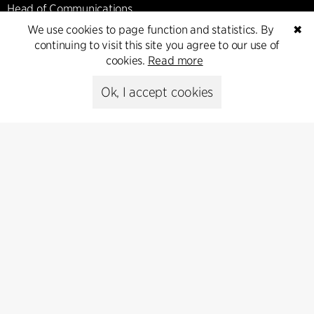
Head of Communications
Peter Sikker Rasmussen
We use cookies to page function and statistics. By
✖
T +45 6193 6857
continuing to visit this site you agree to our use of
psr@cfmoller.com
cookies.
Read more
Media library
Ok, I accept cookies
Subscribe
Subscribe to our newsletter and get
the latest architecture news.
Subscribe