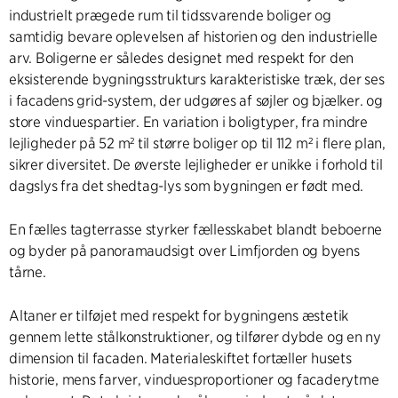
industrielt prægede rum til tidssvarende boliger og
samtidig bevare oplevelsen af historien og den industrielle
arv. Boligerne er således designet med respekt for den
eksisterende bygningsstrukturs karakteristiske træk, der ses
i facadens grid-system, der udgøres af søjler og bjælker. og
store vinduespartier. En variation i boligtyper, fra mindre
lejligheder på 52 m² til større boliger op til 112 m² i flere plan,
sikrer diversitet. De øverste lejligheder er unikke i forhold til
dagslys fra det shedtag-lys som bygningen er født med.
En fælles tagterrasse styrker fællesskabet blandt beboerne
og byder på panoramaudsigt over Limfjorden og byens
tårne.
Altaner er tilføjet med respekt for bygningens æstetik
gennem lette stålkonstruktioner, og tilfører dybde og en ny
dimension til facaden. Materialeskiftet fortæller husets
historie, mens farver, vinduesproportioner og facaderytme