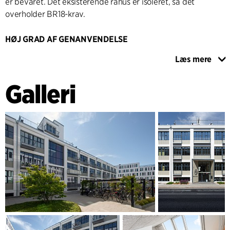
er bevaret. Det eksisterende råhus er isoleret, så det
overholder BR18-krav.
HØJ GRAD AF GENANVENDELSE
Projektet gør sig bemærket med høj grad af genanvendelse
Læs mere
ved at genanvende ikke kun råhuset , men også ældre
bygningsdele som loftsplader og døre. ObelHus er det
Galleri
første Svanemærkede projekt i Nordjylland, idet alle nye
materialer opfylder høje miljøstandarder. Bevarelse af
kulturhistoriske elementer peger også på kulturel
bæredygtighed ved at sikre at byens arv lever videre i en
ny form.
Projektets balance mellem renovering og bevarelse har
således været afgørende. Ved at bevare og genfortælle
kulturhistoriske elementer skaber ObelHus en harmonisk
syntese mellem fortid og nutid, hvor den gamle
industribygnings sjæl forbliver intakt i et moderne
boligmiljø.