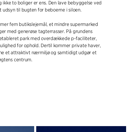
g ikke to boliger er ens. Den lave bebyggelse ved
it udsyn til bugten for beboerne i siloen.
er fem butikslejemål, et mindre supermarked
iger med generøse tagterrasser. På grundens
 etableret park med overdækkede p-faciliteter,
lighed for ophold. Dertil kommer private haver,
rne et attraktivt nærmiljø og samtidigt udgør et
Løgtens centrum.