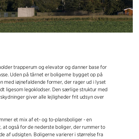
eholder trapperum og elevator og danner base for
asse. Uden på tårnet er boligerne bygget op på
on med iøjnefaldende former, der rager ud i lyset
idt ligesom legoklodser. Den særlige struktur med
skydninger giver alle lejligheder frit udsyn over
mmer et mix af et- og to-plansboliger - en
er, at også for de nederste boliger, der rummer to
de af udsigten. Boligerne varierer i størrelse fra