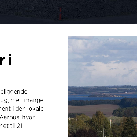
 i
beliggende
 brug, men mange
ent i den lokale
 Aarhus, hvor
t til 21