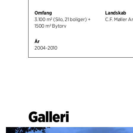
Omfang
Landskab
3.100 m² (Silo, 21 boliger) +
C.F. Møller A
1500 m² Bytorv
År
2004-2010
Galleri