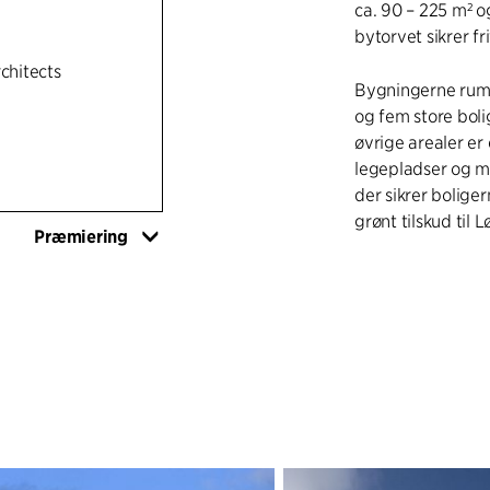
ca. 90 – 225 m² o
bytorvet sikrer fr
rchitects
Bygningerne rumm
og fem store bol
øvrige arealer er
legepladser og mu
der sikrer bolige
grønt tilskud til 
Præmiering