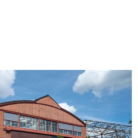
lse fra den oprindelige facade.
n bruges samtidig til at spænde altaner ud
ger har altan eller terrasse på terræn og en stue
tvendt glasparti, der spænder hele rummets