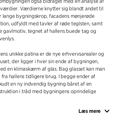
ombygningen også bidraget med en analyse af
værdier. Værdierne knytter sig blandt andet til
r lange bygningskrop, facadens mønjerøde
ktion, udfyldt med tavler af røde teglsten, samt
ke gavlmotiv, tegnet af hallens buede tag og
venlys.
lens unikke patina er de nye erhvervsarealer og
uset, der ligger i hver sin ende af bygningen,
 med en klimaskærm af glas. Bag glasset kan man
 fra hallens tidligere brug. I begge ender af
skudt en ny indvendig bygning båret af en
nstruktion i tråd med bygningens oprindelige
Læs mere
l af hallen, hvor boligerne ligger, er der opført
acade, hvilket sikrer gode dagslysforhold hele
ighederne. Ved hjælp af en stålkonstruktion,
nye facade, videreføres takten og den lange,