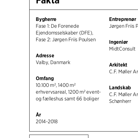
Bygherre
Entreprenør
Fase 1: De Forenede
Jørgen Friis 
Ejendomsselskaber (DFE),
Fase 2: Jørgen Friis Poulsen
Ingeniør
MidtConsult
Adresse
Valby, Danmark
Arkitekt
C.F. Møller A
Omfang
10.100 m², 1400 m²
Landskab
erhvervsareal, 1200 m² event-
C.F. Møller A
og fælleshus samt 66 boliger
Schønherr
År
2014-2018