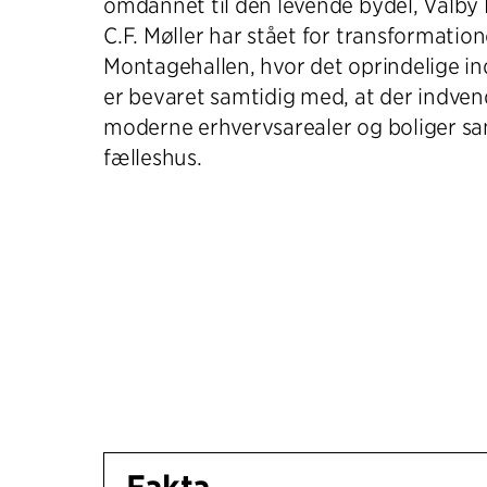
omdannet til den levende bydel, Valby 
C.F. Møller har stået for transformation
Montagehallen, hvor det oprindelige ind
er bevaret samtidig med, at der indven
moderne erhvervsarealer og boliger sa
fælleshus.
Fakta