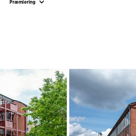
Præmiering
ubrudte fornemme
Stålkonstruktione
imellem. Alle boli
med et stort ves
bredde.