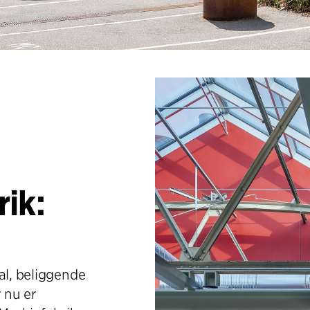
ik:
al, beliggende
r nu er