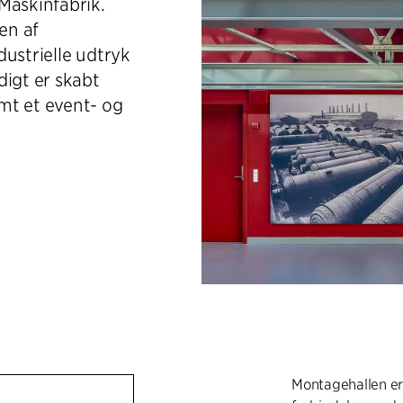
Maskinfabrik.
en af
ustrielle udtryk
digt er skabt
mt et event- og
Montagehallen er 