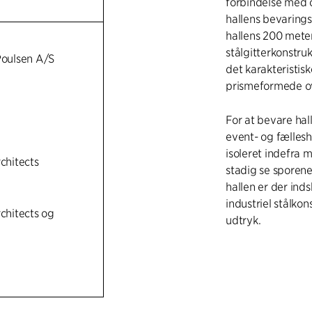
forbindelse med 
hallens bevarings
hallens 200 mete
stålgitterkonstru
Poulsen A/S
det karakteristis
prismeformede o
For at bevare hal
event- og fællesh
isoleret indefra
rchitects
stadig se sporene
hallen er der ind
industriel stålko
rchitects og
udtryk.
I den midterste de
en ny indrykket f
vejen gennem lejl
monteret på den 