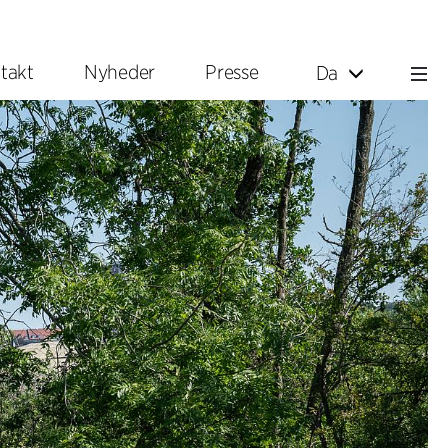
takt
Nyheder
Presse
Da