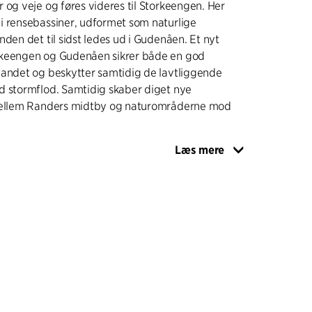
 og veje og føres videres til Storkeengen. Her
i rensebassiner, udformet som naturlige
nden det til sidst ledes ud i Gudenåen. Et nyt
keengen og Gudenåen sikrer både en god
vandet og beskytter samtidig de lavtliggende
d stormflod. Samtidig skaber diget nye
mellem Randers midtby og naturområderne mod
Læs mere
 klimatilpasningsprojekt på naturens betingelser
lder projektets spildevandstekniske løsninger,
d henblik på at styrke vådengens natur. For at
eden og styrke naturoplevelsen er der udlagt nye
g aktivitetsplateauer, hvor man kan komme helt
ens enestående plante- og dyreliv og vådengens
r. Plateauerne giver blandt andet mulighed for
ts græssende kreaturer på tæt hold, nyde
er sætte kanoen i Gudenåen.