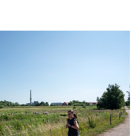
mråde for et større villakvarter, hvorfor der har
 af disse naboer i forbindelse med ”deres” nye
al.