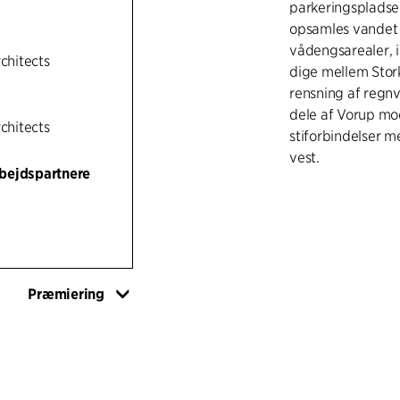
parkeringspladser
opsamles vandet 
vådengsarealer, i
rchitects
dige mellem Stor
rensning af regn
dele af Vorup mo
rchitects
stiforbindelser 
vest.
bejdspartnere
Storkeengen er et
– også når det gæ
der er udtænkt me
øge tilgængeligh
stiforbindelser o
Præmiering
tæt på Storkeeng
skiftende karakte
at opleve område
solnedgangen ell