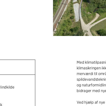
Med klimatilpasn
klimasikringen i
merværdi til områ
spildevandsteknis
og naturformidli
lindkilde
bidrager med nye
Ved hjælp af nye 
k