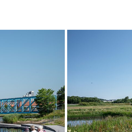
Projektet er næro
været inddragelse
rekreative nærare