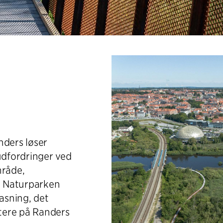
nders løser
dfordringer ved
råde,
k. Naturparken
pasning, det
tere på Randers