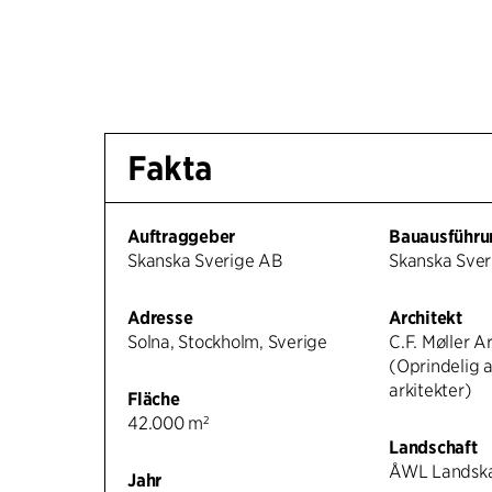
Fakta
Auftraggeber
Bauausführu
Skanska Sverige AB
Skanska Sve
Adresse
Architekt
Solna, Stockholm, Sverige
C.F. Møller A
(Oprindelig a
arkitekter)
Fläche
42.000 m²
Landschaft
ÅWL Landsk
Jahr