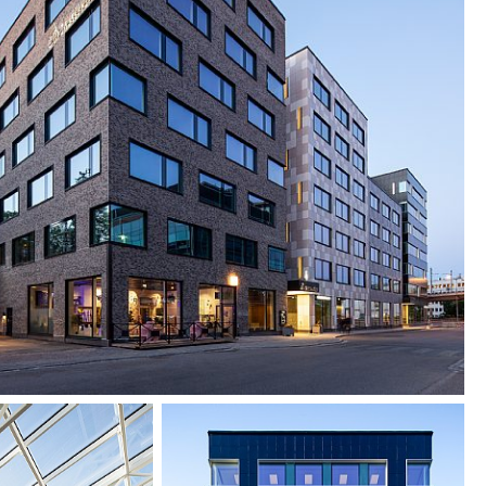
chkeiten im Freien. Die Gebäude sind auf der
teinander verbunden, wo sich drei Lichthöfe zur
zung befinden. Der Charakter der Höfe wird
ecycelten Ziegeln verstärkt. Die vielfältig
chossflächenbeinhalten u.a. einen
sbereiche und einen Vortragssaal, der
zt werden kann, sowie ein Eck-Café, das zum
er der Umgebung passt.
IT KLAREM FOKUS AUF NACHHALTIGKEIT
gt über integrierte Solarzellen in einem Teil der
rzellen auf den Dächern, die ebenfalls mit Sedum
erdem gibt es zahlreiche Fahrradstellplätze mit
vicebereich sowie Umkleide- und Trockenräume.
urde so konzipiert, dass es die höchste Stufe
zierung LEED Platinum Core & Shell erhält.