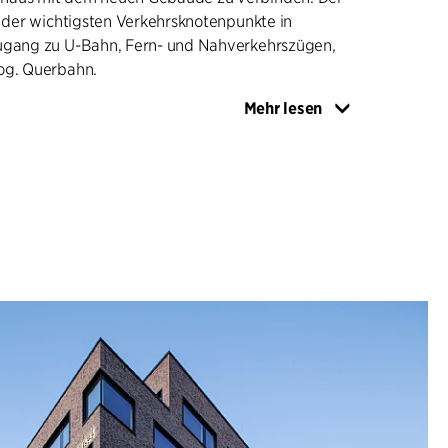
r der wichtigsten Verkehrsknotenpunkte in
ugang zu U-Bahn, Fern- und Nahverkehrszügen,
og. Querbahn.
Mehr lesen
ERSCHIEDENEN MIETERN
de als "Multi-Tenant"-Gebäude konzipiert, das
 Mietern aufnehmen, gleichzeitig aber auch auf
re Großmieter zugeschnitten werden kann. Der
 die schwedische Steuerbehörde, die das gesamte
 Teile des bestehenden Hochhauses anmietet.
n visuell in kleinere, unterschiedlich gestaltete
ilt, um sich in die Kleinteiligkeit Sundbybergs
aterialien der Fassade sind zeitlos und langlebig
 farblich mit dem rötlich-braunen Ziegel des
hauses. Großzügige Terrassen auf
benen und mit verschiedenen Ausrichtungen
abwechslungsreiche Dachlandschaft mit