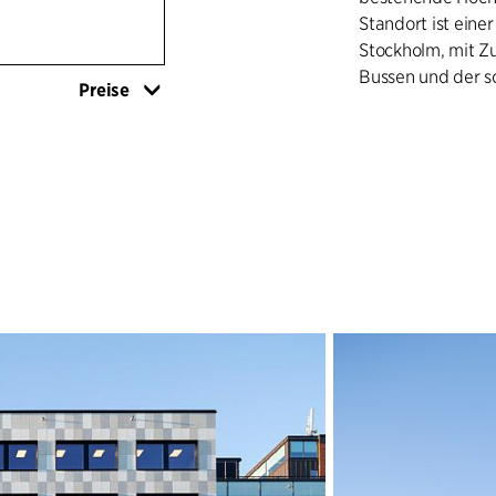
Standort ist eine
Stockholm, mit Z
Bussen und der s
Preise
GEBÄUDE MIT V
Die Immobilie wur
eine Vielzahl von
einen oder mehre
erste Mieter ist
neue Gebäude und
Die Gebäude wurde
Baukörper aufgete
einzufügen. Die M
und kontrastieren
bestehenden Hoch
verschiedenen E
sorgen für eine 