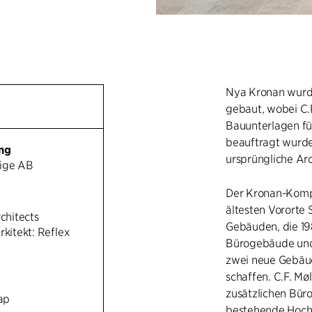
Nya Kronan wurd
gebaut, wobei C.F
Bauunterlagen f
beauftragt wurde.
ng
ursprüngliche Ar
rige AB
Der Kronan-Komp
ältesten Vororte 
rchitects
Gebäuden, die 198
rkitekt: Reflex
Bürogebäude und 
zwei neue Gebäud
schaffen. C.F. Mø
zusätzlichen Bür
ap
bestehende Hoch