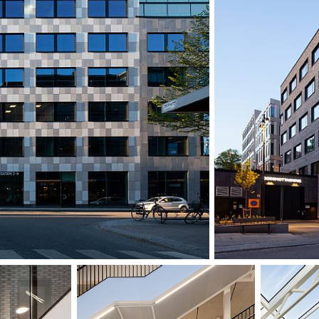
Aufenthaltsmögli
Eingangsebene mi
gemeinsamen Nut
durch Wände aus r
nutzbaren Erdges
Speisesaal/Arbeit
unabhängig genut
urbanen Charakt
GRÜNE BÜROS M
Das Gebäude verfü
Fassade und Sola
bedeckt sind. Auß
zugehörigem Ser
Das neue Kronan w
der Umweltzertifi