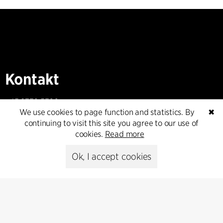
Kontakt
+45 8730 5300
We use cookies to page function and statistics. By
✖
cfmoller@cfmoller.com
continuing to visit this site you agree to our use of
cookies.
Read more
C.F. Møller Danmark A/S
Europaplads 2, 11.
Ok, I accept cookies
8000 Aarhus C, Danmark
Get in touch