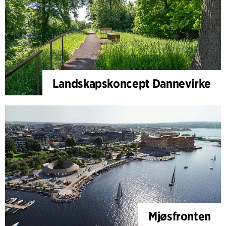
Landskapskoncept Dannevirke
Mjøsfronten