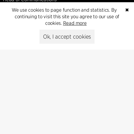
Peter Sikker Rasmussen
We use cookies to page function and statistics. By
✖
T +45 6193 6857
continuing to visit this site you agree to our use of
psr@cfmoller.com
cookies.
Read more
Media library
Ok, I accept cookies
Subscribe
Subscribe to our newsletter and get
the latest architecture news.
Subscribe