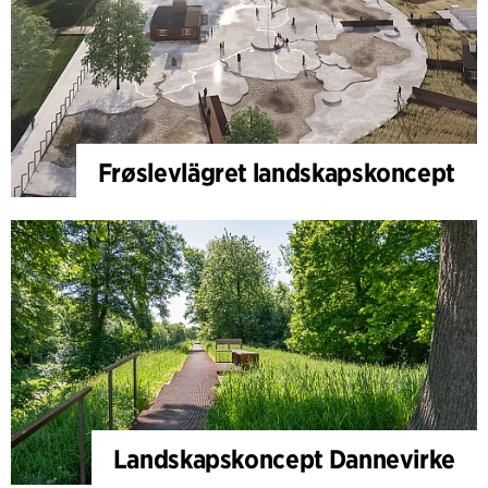
Frøslevlägret landskapskoncept
Landskapskoncept Dannevirke