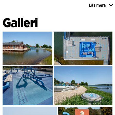
I tanken för rent vatten kommer det att finnas ett
Läs mera
reningsverk för fosfor som ska användas i
värmeproduktionen, medan ett lek- och rekreationsområde
Galleri
kommer att anläggas på tankens yta. Här kan du uppleva
både områdets historiska funktion som vattenverk och dess
nya funktioner för värmeproduktion och hantering av
regnvatten. Detta framgår av användningen av
vattenledningar vid utformningen av bord och bänkar.
En bassäng som täcker större delen av sØværkets yta har
skapats runt sittplatsen för renvattentanken, som kan
rymma 5 500 m3 regnvatten. I bassängen renas regnvatten
från avrinningsområdet, som avleds separat, innan det
släpps ut i sjön Nørres. På detta sätt kommer Søværkets att
bidra till stadslivet, energiförsörjningen och vattenkvaliteten
i framtiden, samtidigt som den historiska berättelsen stärks.
Projektet är ett tvärvetenskapligt samarbete mellan Energi
Viborg Vand A/S, Viborg Varme, Viborgs kommun och C.F.