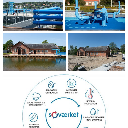
Møller Architects. Projektet sØværket visar hur man kan
återanvända gamla tekniska anläggningar på innovativa
sätt, vilket gynnar både miljön och invånarna.