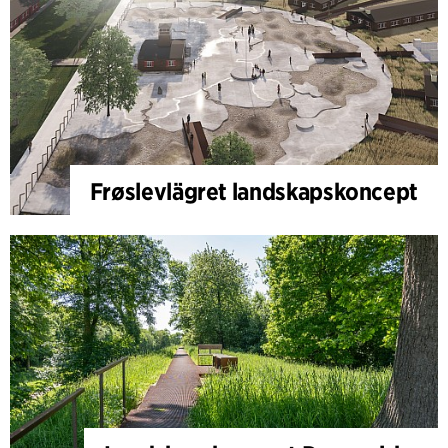
Frøslevlägret landskapskoncept