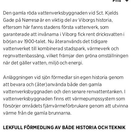
Pris
Den gamla röda vattenverksbyggnaden vid Sct. Kjelds
Gade på Nørresø är en viktig del av Viborgs historia,
eftersom här fanns stadens första vattenverk, som
garanterade att invånarna i Viborg fick rent dricksvatten i
början av 1900-talet. Nu återanvänds det tidigare
vattenverket till kombinerad stadspark, värmeverk och
regnvattenbassäng, vilket främjar den gröna omställningen
när det gäller vatten, miljö och energi.
Anläggningen vid sjön förmedlar sin egen historia genom
att bevara och (åter)använda både den gamla
vattenverksbyggnaden och den senare renvattentanken. I
vattenverksbyggnaden finns ett värmepumpssystem som
försörjer områdets fjärrvärmeförbrukare genom att utvinna
värme från de gamla brunnarna.
LEKFULL FÖRMEDLING AV BÅDE HISTORIA OCH TEKNIK