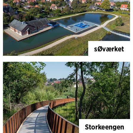
sØværket
Storkeengen