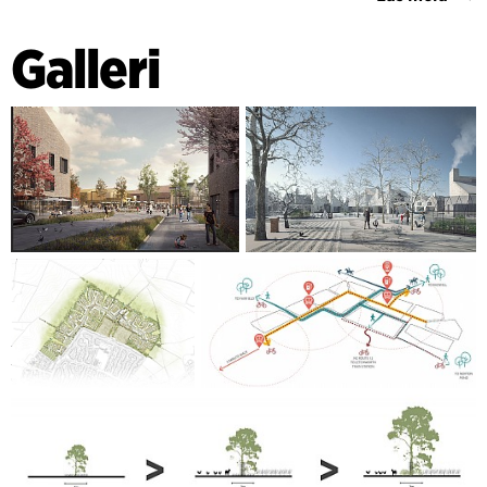
Landskapet är en viktig katalysator för översiktsplanen och
den har legat till grund för alla strategiska designbeslut. Den
Galleri
nya översiktsplanens ramverk bygger på länkar och
synergier mellan produktivitet, prestanda och rekreation
som är kopplade till landskapet. Ett lummigt landskap
omger översiktsplanen och skyddar från buller och vind
samtidigt som känslan av skydd och biologisk mångfald
stärks. Den nya parkvägen utnyttjar de befintliga häckarna
och förbinder platsen till Letchworth Garden City med olika
aktiviteter längs vägen.