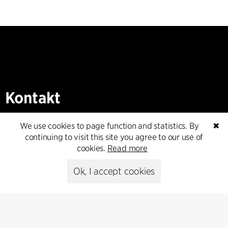
Kontakt
+45 8730 5300
We use cookies to page function and statistics. By
✖
cfmoller@cfmoller.com
continuing to visit this site you agree to our use of
cookies.
Read more
C.F. Møller Danmark A/S
Europaplads 2, 11.
Ok, I accept cookies
8000 Aarhus C, Danmark
Get in touch