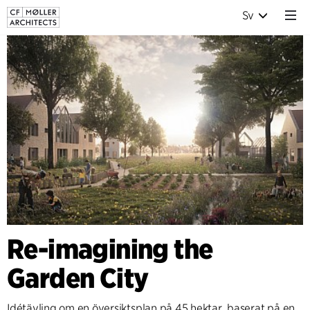
Sv
Re-imagining the
Garden City
Idétävling om en översiktsplan på 45 hektar, baserat på en