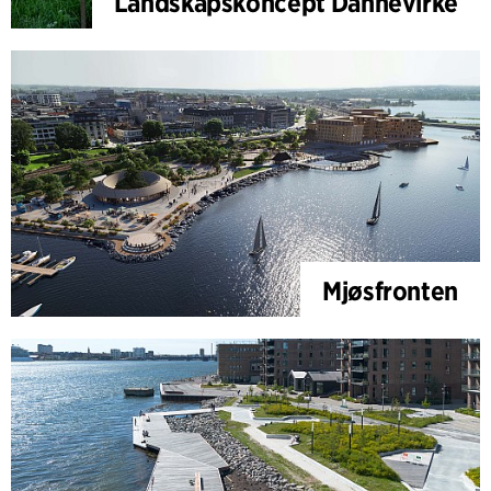
Landskapskoncept Dannevirke
Mjøsfronten