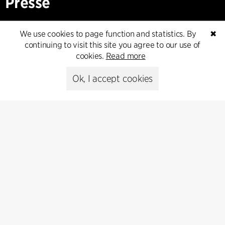
Presse
Head of Communications
We use cookies to page function and statistics. By
✖
Peter Sikker Rasmussen
continuing to visit this site you agree to our use of
T +45 6193 6857
cookies.
Read more
psr@cfmoller.com
Ok, I accept cookies
Media library
Subscribe
Subscribe to our newsletter and get
the latest architecture news.
Subscribe