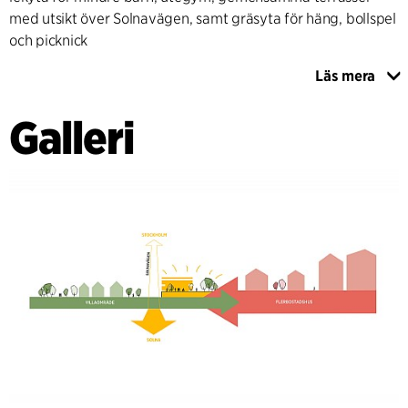
med utsikt över Solnavägen, samt gräsyta för häng, bollspel
och picknick
Läs mera
Tomtens höjdskillnader och nära anslutning till befintliga
kvarter har ställt krav på tekniska lösningar gällande
Galleri
gestaltning och dagvattenhantering. Gårdarna är placerade
en våning upp, och kvarterets bakgård ger en lugn atmosfär
och fungerar som ett samlingsrum för de boende.
Landskapet skär naturligt in i berget och bildar gröna oaser
inramade av bergsskärning.