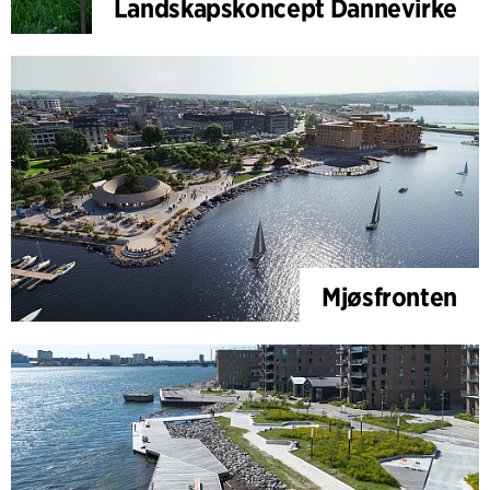
Landskapskoncept Dannevirke
Mjøsfronten