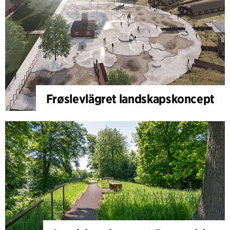
Frøslevlägret landskapskoncept