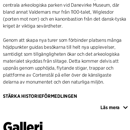
centrala arkeologiska parken vid Danevirke Museum, där
bland annat Valdemars mur från 1100-talet, Wiglesdor
(porten mot norr) och en kanonbastion från det dansk-tyska
kriget är viktiga sevärdheter.
Genom att skapa nya turer som förbinder platsens många
höjdpunkter guidas besökarna till helt nya upplevelser,
samtidigt som tillgängligheten ökar och det arkeologiska
materialet skyddas från slitage. Detta kommer delvis att
uppnås genom upphöjda, flytande stigar, trappar och
plattforme av Cortenstål på eller över de känsligaste
delarna av monumentet och den naturliga miljön.
STÄRKA HISTORIEFÖRMEDLINGEN
Rundgångarna i den arkeologiska parken leder genom
Läs mera
porten mot norr, över och upp på själva vallen, och vid
resterna av Valdemarsmuren finns en ny fritt fribärande
Galleri
utsiktsplattform som låter besökarna uppleva den