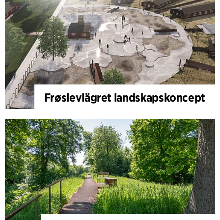
Frøslevlägret landskapskoncept