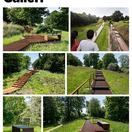
ursprungliga höjden och effekten av befästningarna i
landskapet utan att röra det historiska murverket. Vid den
rekonstruerade Skanse 14 kommer en informationspaviljong
att integreras och på andra ställen utmed den vidsträckta
vallen sättas informationspunkter upp som illustrerar vallens
utformning genom olika historiska epoker, kompletterat
med sittmöjligheter. Förutom att rusta upp den arkeologiska
parken betonar det vidare landskapskonceptet att öka
naturvärdena i området, bl.a. genom att anlägga en ny
våtmark vid Dannevirke Sø, och genom att förbättra
aktivitetsområden, rekreationsanläggningar och
gemensamma faciliteter som lekplats och festplats för
lokalsamhället, som kan användas året runt.