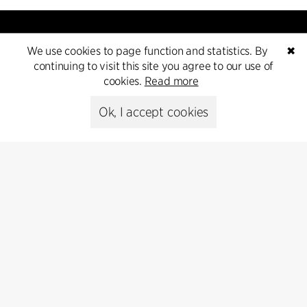
We use cookies to page function and statistics. By
✖
continuing to visit this site you agree to our use of
cookies.
Read more
Kontakt
Ok, I accept cookies
+45 8730 5300
cfmoller@cfmoller.com
C.F. Møller Danmark A/S
Europaplads 2, 11.
8000 Aarhus C, Danmark
Get in touch