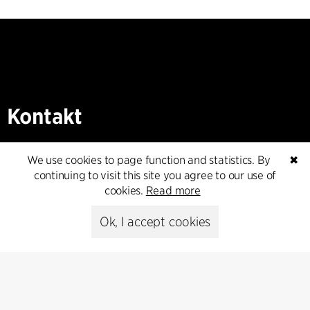
Kontakt
+45 8730 5300
We use cookies to page function and statistics. By
✖
cfmoller@cfmoller.com
continuing to visit this site you agree to our use of
cookies.
Read more
C.F. Møller Danmark A/S
Europaplads 2, 11.
Ok, I accept cookies
8000 Aarhus C, Danmark
Get in touch