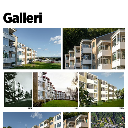
En del av avdelingene bestod opprinnelig av midlertidige
bygninger, som senere har vist seg å ha gode
Galleri
boligkvaliteter. Derfor bevares de og oppgraderes med mer
robuste materialer, slik at de blir permanente. Det brukes
blant annet gjenbruksstein fra de andre bygningene i
avdelingene.
På den måten underbygger prosjektet ambisjonen om en
skånsom renovering og styrket kvalitet, som vil vare langt
inn i fremtiden.