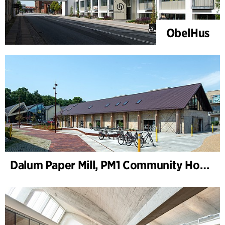
ObelHus
Dalum Paper Mill, PM1 Community House