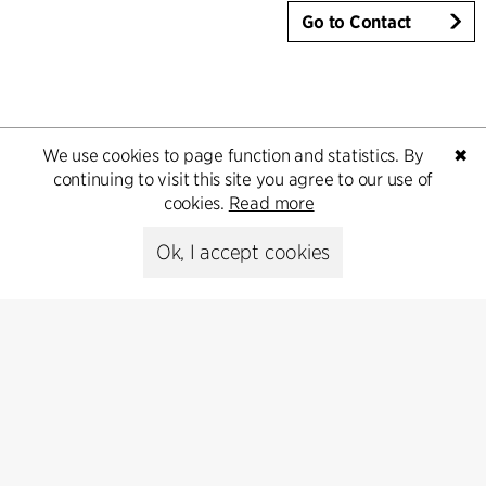
Go to Contact
We use cookies to page function and statistics. By
✖
continuing to visit this site you agree to our use of
cookies.
Read more
Ok, I accept cookies
Kontakt
+45 8730 5300
cfmoller@cfmoller.com
C.F. Møller Danmark A/S
Europaplads 2, 11.
8000 Aarhus C, Danmark