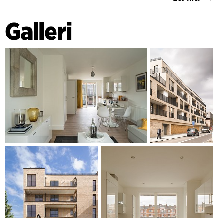
Bygningen har blitt designet for å oppfylle Code for
Sustainable Homes nivå 4. Enhetene er 100 %
Galleri
livsløpsboliger, og prosjektet inkluderer to
rullestoltilpassede toroms leiligheter.