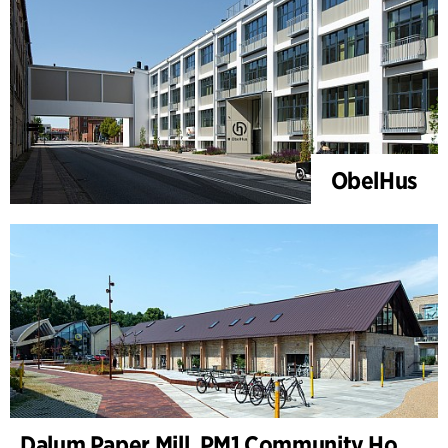
ObelHus
Dalum Paper Mill, PM1 Community House