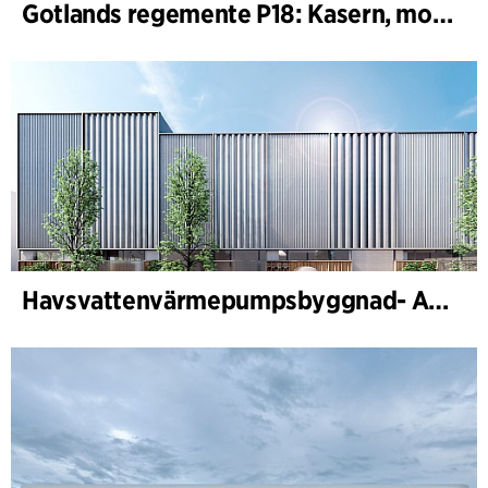
Gotlands regemente P18: Kasern, motor-, maskin- och skjutfält
Havsvattenvärmepumpsbyggnad- Aalborg Forsyning