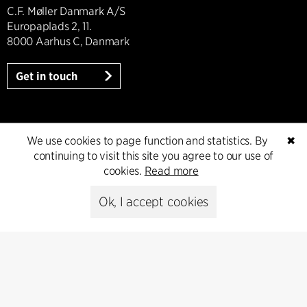
C.F. Møller Danmark A/S
Europaplads 2, 11.
8000 Aarhus C, Danmark
Get in touch
Presse
We use cookies to page function and statistics. By
✖
continuing to visit this site you agree to our use of
cookies.
Read more
Head of Communications
Peter Sikker Rasmussen
Ok, I accept cookies
T +45 6193 6857
psr@cfmoller.com
Media library