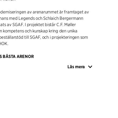
derniseringen av arenarummet är framtaget av
mans med Legends och Schlaich Bergermann
ts av SGAF. I projektet bistår C.F. Møller
in kompetens och kunskap kring den unika
tällarstöd till SGAF, och i projekteringen som
 HOK.
S BÄSTA ARENOR
 Avicii Arena (tidigare Ericsson Globe och
Läs mera
rena), invigdes 1989 och ingår i ett komplex
rshus, parkeringsdäck, park och köpcentrum. C.F.
 (f.d. Berg Arkitektkontor, sedan 2007 en del av
 utöver Globen stora uppdrag i dessa
nybyggnationer. Arkitektarbetet har omhandlat
iering av tävlingsgrupp, tävlingsförslag,
 inrednings- och skyltprojektering. Arenan
 av världens bästa arenor och bidrar med en av