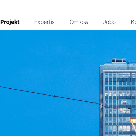
Projekt
Expertis
Om oss
Jobb
K