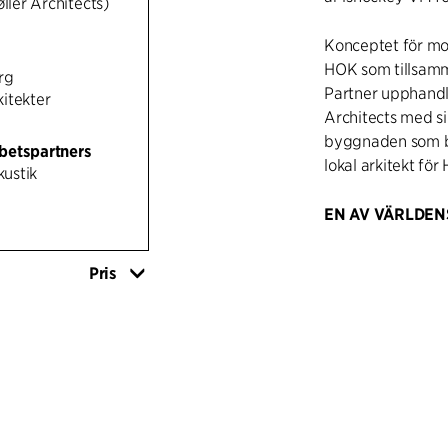
øller Architects)
Konceptet för mo
HOK som tillsam
rg
Partner upphandla
itekter
Architects med s
byggnaden som bes
betspartners
lokal arkitekt för
ustik
EN AV VÄRLDEN
Globen, officiellt
Stockholm Globe A
Pris
med hotell, konto
Møller Architects
C.F. Møller) hade
omkringliggande 
idékonceptet, init
stadsplan, bygg-,
betraktas som en