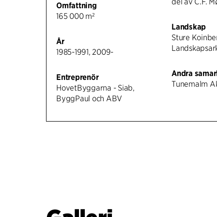
del av C.F. M
Omfattning
165 000 m²
Landskap
Sture Koinbe
År
Landskapsark
1985-1991, 2009-
Andra samar
Entreprenör
Tunemalm Ak
HovetByggarna - Siab,
ByggPaul och ABV