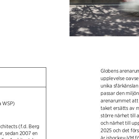
Globens arenarum 
upplevelse oavs
unika sfärkänsla
passar den miljö
arenarummet att 
a WSP)
taket ersätts av 
större närhet till
och närhet till 
chitects (f.d. Berg
2025 och det för
or, sedan 2007 en
är ishockey-VM fö