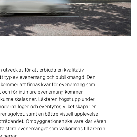
utvecklas för att erbjuda en kvalitativ
ett typ av evenemang och publikmängd. Den
n kommer att finnas kvar för evenemang som
n, och för intimare evenemang kommer
kunna skalas ner. Läktaren högst upp under
moderna loger och eventytor, vilket skapar en
 arenagolvet, samt en bättre visuell upplevelse
uppträdandet. Ombyggnationen ska vara klar våren
sta stora evenemanget som välkomnas till arenan
r herrar.