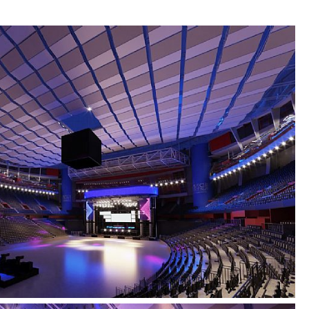
uetterna i Stockholm. Med en diameter på 110
r i takhöjd är arenan världens största
ggnad.
Møller en ny attraktion på Globen: två
m tar upp besökare till toppen av byggnaden som
ers utsikt över Stockholm och inloppet från