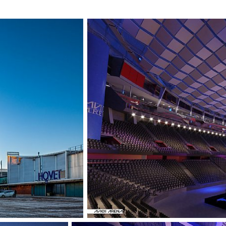
de mest kända sil
meter och 85 mete
globformade by
2009 ritade C.F. 
glasgondoler, so
erbjuder 360 grad
skärgården.