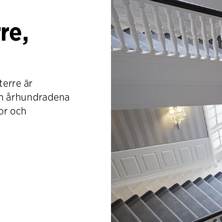
re,
terre är
om århundradena
nor och