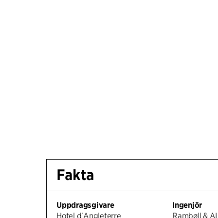
Fakta
Uppdragsgivare
Ingenjör
Hotel d'Angleterre
Rambøll & A