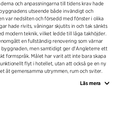
derna och anpassningarna till tidens krav hade
byggnadens utseende både invändigt och
n var nedsliten och försedd med fönster i olika
ar hade rivits, våningar skjutits in och tak sänkts
ed modern teknik, vilket ledde till låga takhöjder.
genomgått en fullständig renovering som värnar
a byggnaden, men samtidigt ger d'Angleterre ett
skt formspråk. Målet har varit att inte bara skapa
nktionellt flyt i hotellet, utan att också ge en ny
het åt gemensamma utrymmen, rum och sviter.
Läs mera
 Hotel d’Angleterre med känslan av ett "grand
en målats i en sofistikerad gråvit färg och de
stren har bytts ut mot nya mörkgröna fönster som
trast mot den vita fasaden. Hotellets bottenplan
taden med storslagna, specialdesignade fönster
köpenhamsborna lockas in av restaurangen och
gnebaren.