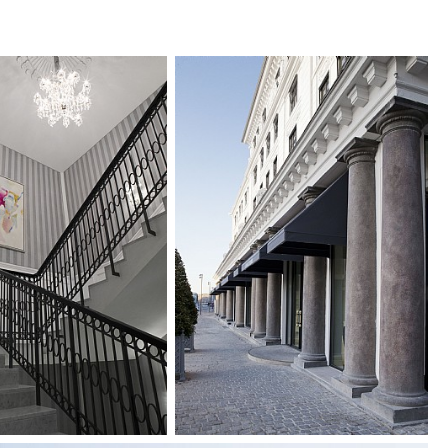
har fått färre men större rum, totalt 90 stycken,
e på 250 m² som det största. Inget rum är det
lla håller sig inom samma eleganta och ljusa
toriska bankettlokalerna och salongerna har
kan nu rymma sällskap på upp till 580 personer.
 är "contemporary classic": Eleganta material i
ga toner, exklusiva ytor och dämpade dekorativa
ryker kopplingen mellan gammalt och nytt.