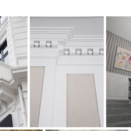
Nya d'Angleterre 
med en Royal Suit
andra likt, men a
färgskala. De his
restaurerats och 
Hotellets nya stil
ljusa och behagli
effekter underst