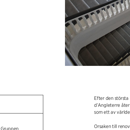
Efter den största
d’Angleterre återv
som ett av världen
Orsaken till reno
I Gruppen