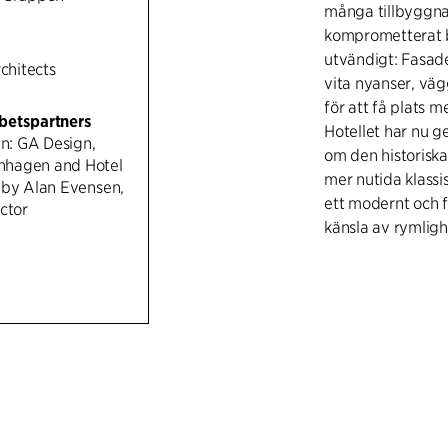
många tillbyggna
komprometterat 
utvändigt: Fasade
rchitects
vita nyanser, vägg
för att få plats m
betspartners
Hotellet har nu 
gn: GA Design,
om den historisk
hagen and Hotel
mer nutida klassi
 by Alan Evensen,
ett modernt och fu
ctor
känsla av rymlig
För att återskapa
palace" har fasad
uttjänta vita fön
bildar en fin kon
öppnar sig mot s
och dörrar, och 
den nya champa