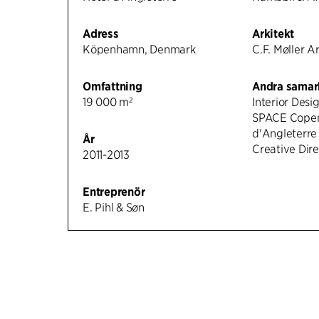
Adress
Arkitekt
Köpenhamn, Denmark
C.F. Møller A
Omfattning
Andra samar
19 000 m²
Interior Desi
SPACE Copen
d'Angleterre
År
Creative Dire
2011-2013
Entreprenör
E. Pihl & Søn