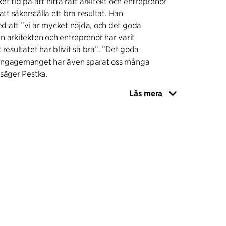
t tid på att hitta rätt arkitekt och entreprenör
att säkerställa ett bra resultat. Han
 att ”vi är mycket nöjda, och det goda
 arkitekten och entreprenör har varit
resultatet har blivit så bra”. ”Det goda
engagemanget har även sparat oss många
säger Pestka.
Läs mera
 portvaktsbostaden är formad som en skarpt
risk volym som kontrasterar mot de
gnaderna i jugendstil. Den nya huskroppen har
 nivå med portvaktsbostaden samt en
n omgivande terrängen har sänkts på två sidor
 ljusförhållanden för konferensdelen i
Fasaden i fiberbetong med perforerade
ndstil skapar en koppling mellan det nya och det
ar både som solskydd och insynsskydd. En
iggör mötet mellan huskropparna, och det finns
 tillbyggnadens möte med terrängen, tak och