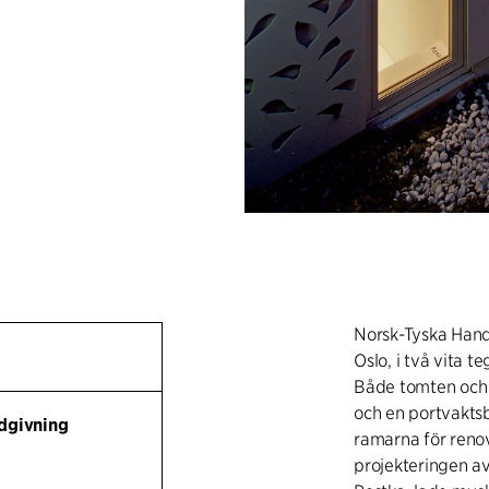
Norsk-Tyska Hand
Oslo, i två vita t
Både tomten och
och en portvakts
dgivning
ramarna för reno
projekteringen av