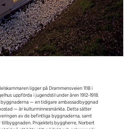
elskammaren ligger på Drammensveien 111B i
egelhus uppförda i jugendstil under åren 1912-1918.
 byggnaderna — en tidigare ambassadbyggnad
bostad — är kulturminnesmärkta. Detta sätter
veringen av de befintliga byggnaderna, samt
 tillbyggnaden. Projektets byggherre, Norbert