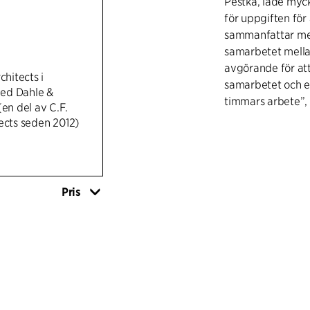
Pestka, lade mycke
för uppgiften för 
sammanfattar med
samarbetet mellan
avgörande för att 
chitects i
samarbetet och 
ed Dahle &
timmars arbete”, 
(en del av C.F.
ects seden 2012)
Tillbyggnaden av
avgränsad geomet
ursprungliga byg
en huvudvåning i
Pris
bottenvåning. De
för att skapa bra
bottenvåningen. 
naturmotiv i juge
gamla och funger
ingångssmyg tydl
exakta detaljer i