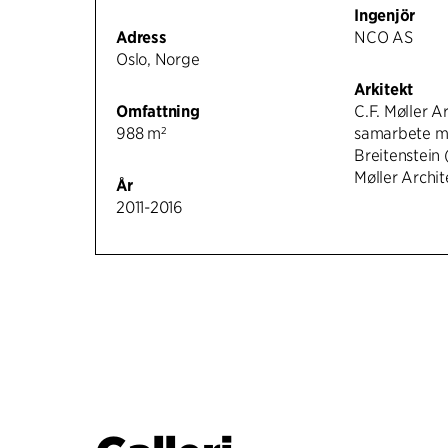
Ingenjör
Adress
NCO AS
Oslo, Norge
Arkitekt
Omfattning
C.F. Møller Ar
988 m²
samarbete m
Breitenstein 
Møller Archit
År
2011-2016