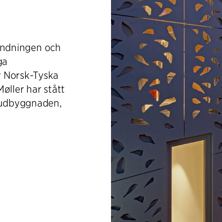
nvändningen och
ga
v Norsk-Tyska
øller har stått
vudbyggnaden,