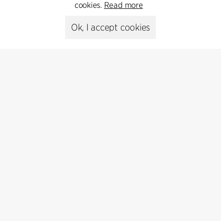
cookies.
Read more
Ok, I accept cookies
Kontakt
+45 8730 5300
cfmoller@cfmoller.com
C.F. Møller Danmark A/S
Europaplads 2, 11.
8000 Aarhus C, Danmark
Get in touch