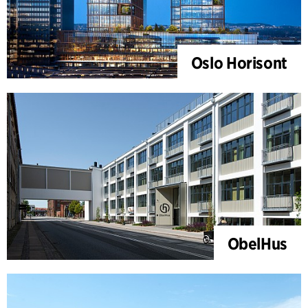
Oslo Horisont
ObelHus