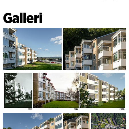
En del av avdelningarna bestod ursprungligen av
provisoriska byggnader, dessa har dock har visat sig ha fina
Galleri
boendekvaliteter. Därför bevaras dessa och uppgraderas nu
med mer robusta material, så att de kan bli permanenta.
Bland annat används återvunnen sten från de andra
byggnaderna i avdelningarna.
På så sätt ligger projektet i linje med ambitionen om varsam
renovering och förbättrad kvalitet, som kommer att stå kvar
och hålla långt in i framtiden.