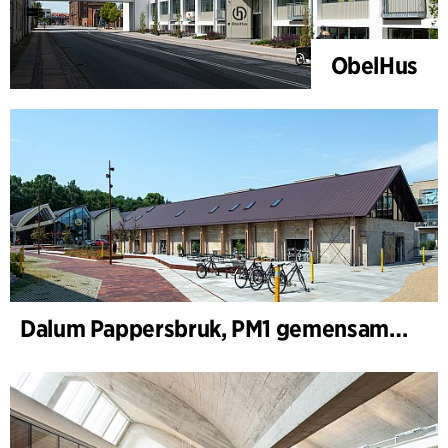
ObelHus
Dalum Pappersbruk, PM1 gemensamhetshus