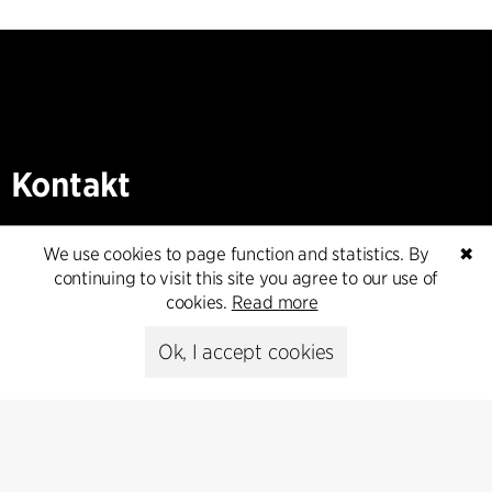
Kontakt
+45 8730 5300
We use cookies to page function and statistics. By
✖
cfmoller@cfmoller.com
continuing to visit this site you agree to our use of
cookies.
Read more
C.F. Møller Danmark A/S
Europaplads 2, 11.
Ok, I accept cookies
8000 Aarhus C, Danmark
Get in touch