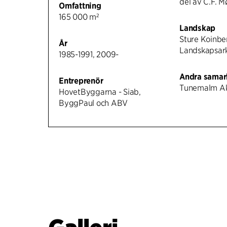
del av C.F. M
Omfattning
165 000 m²
Landskap
Sture Koinbe
År
Landskapsark
1985-1991, 2009-
Andra samar
Entreprenör
Tunemalm Ak
HovetByggarna - Siab,
ByggPaul och ABV