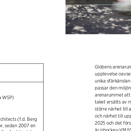
Globens arenarum 
upplevelse oavs
unika sfärkänsla
passar den miljö
arenarummet att 
a WSP)
taket ersätts av 
större närhet till
och närhet till 
chitects (f.d. Berg
2025 och det för
or, sedan 2007 en
är ishockey-VM fö