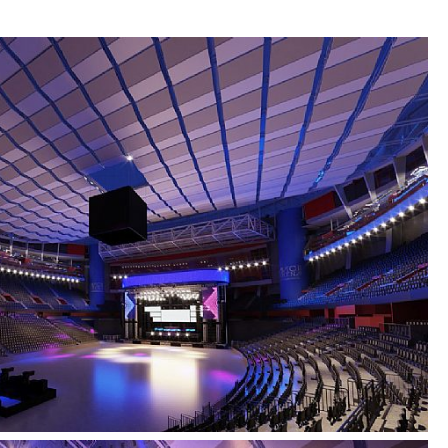
uetterna i Stockholm. Med en diameter på 110
r i takhöjd är arenan världens största
ggnad.
Møller en ny attraktion på Globen: två
m tar upp besökare till toppen av byggnaden som
ers utsikt över Stockholm och inloppet från