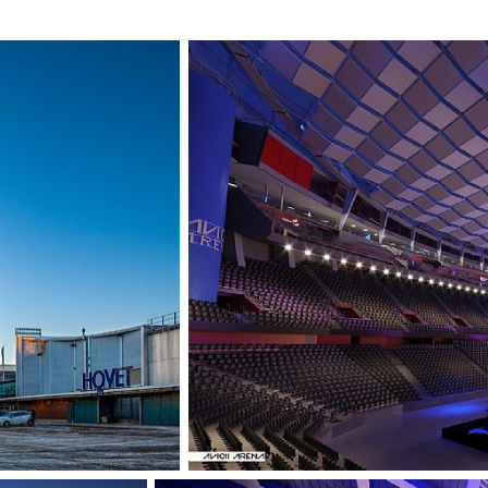
de mest kända sil
meter och 85 mete
globformade by
2009 ritade C.F. 
glasgondoler, so
erbjuder 360 grad
skärgården.