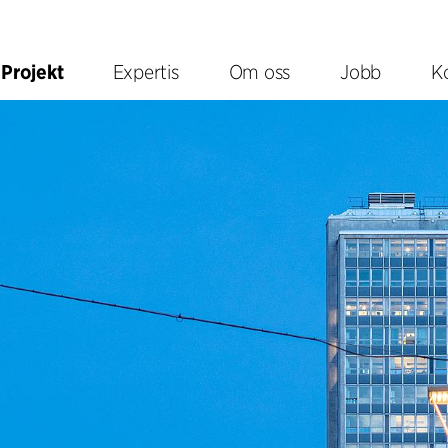
Projekt
Expertis
Om oss
Jobb
K