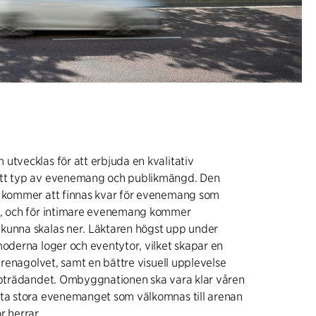
utvecklas för att erbjuda en kvalitativ
ett typ av evenemang och publikmängd. Den
n kommer att finnas kvar för evenemang som
n, och för intimare evenemang kommer
kunna skalas ner. Läktaren högst upp under
moderna loger och eventytor, vilket skapar en
 arenagolvet, samt en bättre visuell upplevelse
uppträdandet. Ombyggnationen ska vara klar våren
sta stora evenemanget som välkomnas till arenan
r herrar.