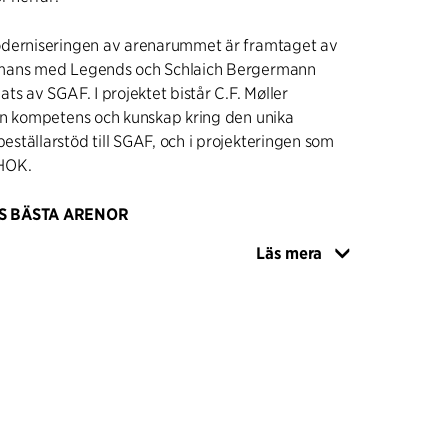
derniseringen av arenarummet är framtaget av
mans med Legends och Schlaich Bergermann
ts av SGAF. I projektet bistår C.F. Møller
in kompetens och kunskap kring den unika
tällarstöd till SGAF, och i projekteringen som
 HOK.
S BÄSTA ARENOR
 Avicii Arena (tidigare Ericsson Globe och
Läs mera
rena), invigdes 1989 och ingår i ett komplex
rshus, parkeringsdäck, park och köpcentrum. C.F.
 (f.d. Berg Arkitektkontor, sedan 2007 en del av
 utöver Globen stora uppdrag i dessa
nybyggnationer. Arkitektarbetet har omhandlat
iering av tävlingsgrupp, tävlingsförslag,
 inrednings- och skyltprojektering. Arenan
 av världens bästa arenor och bidrar med en av