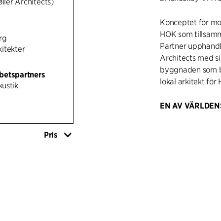
øller Architects)
Konceptet för mo
HOK som tillsam
rg
Partner upphandla
itekter
Architects med s
byggnaden som bes
betspartners
lokal arkitekt för
ustik
EN AV VÄRLDEN
Globen, officiellt
Stockholm Globe A
Pris
med hotell, konto
Møller Architects
C.F. Møller) hade
omkringliggande 
idékonceptet, init
stadsplan, bygg-,
betraktas som en