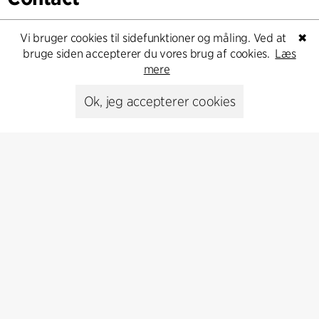
Feel free to contact us for more information or business
Vi bruger cookies til sidefunktioner og måling. Ved at
✖
inquiries.
bruge siden accepterer du vores brug af cookies.
Læs
mere
Go to Contact
Ok, jeg accepterer cookies
Kontakt
+45 8730 5300
cfmoller@cfmoller.com