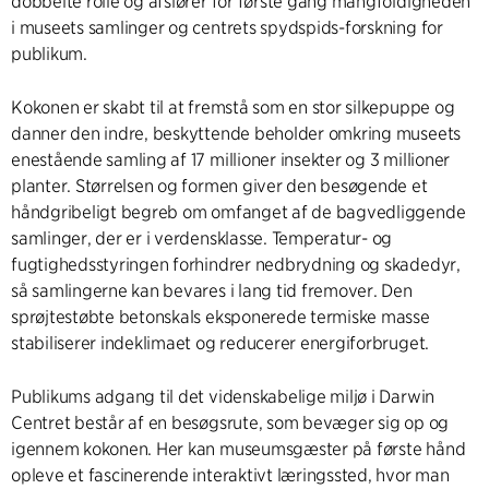
dobbelte rolle og afslører for første gang mangfoldigheden
i museets samlinger og centrets spydspids-forskning for
publikum.
Kokonen er skabt til at fremstå som en stor silkepuppe og
danner den indre, beskyttende beholder omkring museets
enestående samling af 17 millioner insekter og 3 millioner
planter. Størrelsen og formen giver den besøgende et
håndgribeligt begreb om omfanget af de bagvedliggende
samlinger, der er i verdensklasse. Temperatur- og
fugtighedsstyringen forhindrer nedbrydning og skadedyr,
så samlingerne kan bevares i lang tid fremover. Den
sprøjtestøbte betonskals eksponerede termiske masse
stabiliserer indeklimaet og reducerer energiforbruget.
Publikums adgang til det videnskabelige miljø i Darwin
Centret består af en besøgsrute, som bevæger sig op og
igennem kokonen. Her kan museumsgæster på første hånd
opleve et fascinerende interaktivt læringssted, hvor man