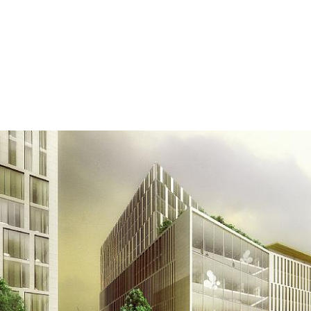
Bygningerne ligg
forbinder og ska
gaderne kobles 
som et håndtryk i
for medarbejdern
Indvendigt er hve
mødeplads med vi
Skywalk’en - en 
binder de forske
heromkring ligger
bibliotek, kaffeb
swimmingpool ell