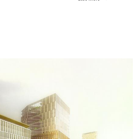
er omkring et gennemgående strøg, der
ber sammenhæng i det store kompleks. Henover
bygningerne sammen af gangbroer, der mødes
 højden, og som fungerer som effektive shortcuts
e.
r bygning skabt til at være en naturlig
suel kontakt mellem alle medarbejdere.
grøn sti over gadeniveau gennem hele området –
llige zoner på campus-området sammen og
 træningslokaler for medarbejderne, terrasser,
ar og soldæk, måske endda med plads til en
er tennisbane.