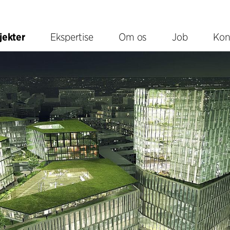
jekter
Ekspertise
Om os
Job
Kon