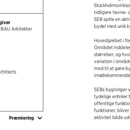
Stockholmsvirkso
tidligere havne- 
SEB spille en aktiv
giver
bydel med unik 
 BAU Arkitekter
Hovedgrebet i for
Området inddeles 
størrelser, og hv
variation i område
med til at gøre b
rchitects
imødekommende
SEBs bygninger v
tydelige entréer t
offentlige funkti
funktioner, bliver
aktivitet både ud
Præmiering