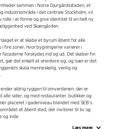
mheder sammen i Norra Djurgårdsstaden, et
og industriområde i det centrale Stockholm, vil
 rolle i at forme og give identitet til en helt ny
beliggenhed ved Skærgården.
slaget er at skabe et byrum åbent for alle.
i fire zoner, hvor bygningerne varierer i
or facaderne forskydes ind og ud. Det skaber fin
t, gør det enkelt at orientere sig, og især er det
yggeriets skala menneskelig, venlig og
.
ender aldrig ryggen til omverdenen: der er
il alle sider, og med restauranter, butikker og
oner placeret i gadeniveau blandet med SEB’s
 området et åbent sted, der inviterer til liv og
e og inde.
Læs mere