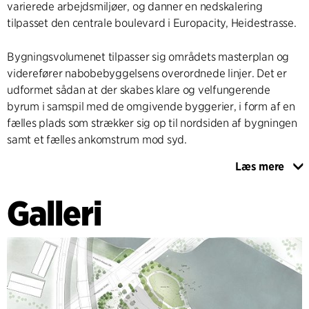
varierede arbejdsmiljøer, og danner en nedskalering
tilpasset den centrale boulevard i Europacity, Heidestrasse.
Bygningsvolumenet tilpasser sig områdets masterplan og
viderefører nabobebyggelsens overordnede linjer. Det er
udformet sådan at der skabes klare og velfungerende
byrum i samspil med de omgivende byggerier, i form af en
fælles plads som strækker sig op til nordsiden af bygningen
samt et fælles ankomstrum mod syd.
Læs mere
Øverst på basens volumener er der placeret en række
aftrappende taghaver, som på byniveau bringer bygningen
Galleri
i menneskelig skala og øjenhøjde, og øverst i tårnet er der
indrettet spatiøse rumligheder til fælles og offentlige
funktioner, med en tagterrasse og storslået udsigt over
Berlin