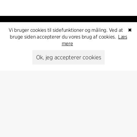
Vi bruger cookies til sidefunktioner og måling. Ved at
✖
bruge siden accepterer du vores brug af cookies.
Læs
mere
Kontakt
Ok, jeg accepterer cookies
+45 8730 5300
cfmoller@cfmoller.com
C.F. Møller Danmark A/S
Europaplads 2, 11.
8000 Aarhus C, Danmark
Kontakt os