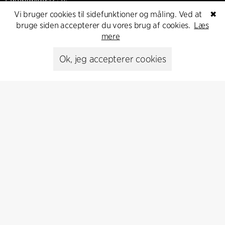
8000 Aarhus C, Danmark
Vi bruger cookies til sidefunktioner og måling. Ved at
✖
bruge siden accepterer du vores brug af cookies.
Læs
Kontakt os
mere
Ok, jeg accepterer cookies
Presse
Head of Communications
Peter Sikker Rasmussen
T +45 6193 6857
psr@cfmoller.com
Media library
Abonnér