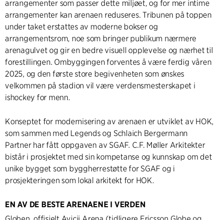
arrangementer som passer dette miljøet, og for mer intime
arrangementer kan arenaen reduseres. Tribunen på toppen
under taket erstattes av moderne bokser og
arrangementsrom, noe som bringer publikum nærmere
arenagulvet og gir en bedre visuell opplevelse og nærhet til
forestillingen. Ombyggingen forventes å være ferdig våren
2025, og den første store begivenheten som ønskes
velkommen på stadion vil være verdensmesterskapet i
ishockey for menn.
Konseptet for modernisering av arenaen er utviklet av HOK,
som sammen med Legends og Schlaich Bergermann
Partner har fått oppgaven av SGAF. C.F. Møller Arkitekter
bistår i prosjektet med sin kompetanse og kunnskap om det
unike bygget som byggherrestøtte for SGAF og i
prosjekteringen som lokal arkitekt for HOK.
EN AV DE BESTE ARENAENE I VERDEN
Globen, offisielt Avicii Arena (tidligere Ericsson Globe og