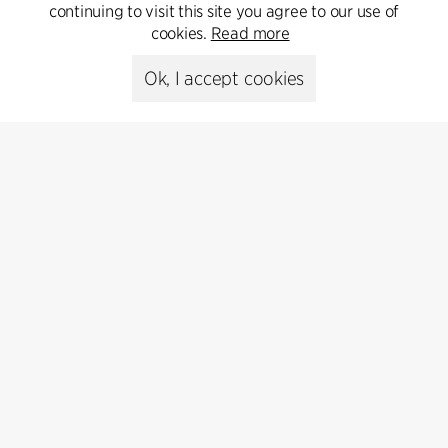
continuing to visit this site you agree to our use of
Go to Contact
cookies.
Read more
Ok, I accept cookies
Kontakt
+45 8730 5300
cfmoller@cfmoller.com
C.F. Møller Danmark A/S
Europaplads 2, 11.
8000 Aarhus C, Danmark