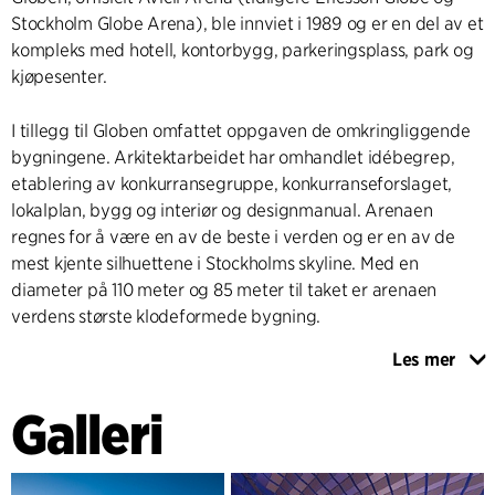
Stockholm Globe Arena), ble innviet i 1989 og er en del av et
kompleks med hotell, kontorbygg, parkeringsplass, park og
kjøpesenter.
I tillegg til Globen omfattet oppgaven de omkringliggende
bygningene. Arkitektarbeidet har omhandlet idébegrep,
etablering av konkurransegruppe, konkurranseforslaget,
lokalplan, bygg og interiør og designmanual. Arenaen
regnes for å være en av de beste i verden og er en av de
mest kjente silhuettene i Stockholms skyline. Med en
diameter på 110 meter og 85 meter til taket er arenaen
verdens største klodeformede bygning.
Les mer
C.F. Møller tegnet i 2009 en attraksjon for Globen: To
glassgondoler, som tar besøkende til toppen av bygget og
Galleri
gir 360-graders utsikt over Stockholm og innløpet fra
skjærgården.