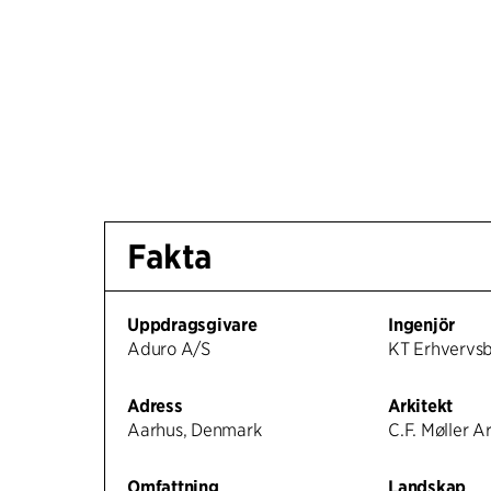
Fakta
Uppdragsgivare
Ingenjör
Aduro A/S
KT Erhvervs
Adress
Arkitekt
Aarhus, Denmark
C.F. Møller A
Omfattning
Landskap