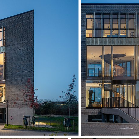
utformad efter s
minskar överhettn
skugga. Landskap
grön karaktär och