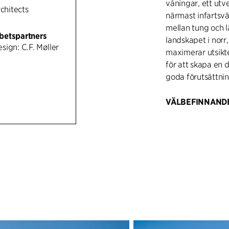
våningar, ett utv
rchitects
närmast infartsvä
mellan tung och l
betspartners
landskapet i norr
ign: C.F. Møller
maximerar utsikt
för att skapa en 
goda förutsättnin
VÄLBEFINNANDE
Materialpaletten 
betong och ek, ma
centrala entréhal
skulptural spiralt
matsal och arbets
lagret och erbju
takterrass med u
Särskild vikt har 
vilket bidrar till