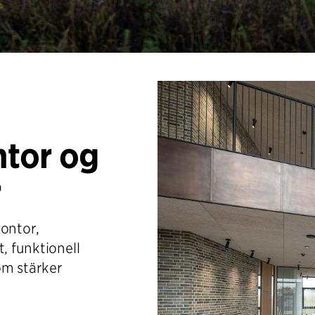
tor og
r
ontor,
, funktionell
om stärker