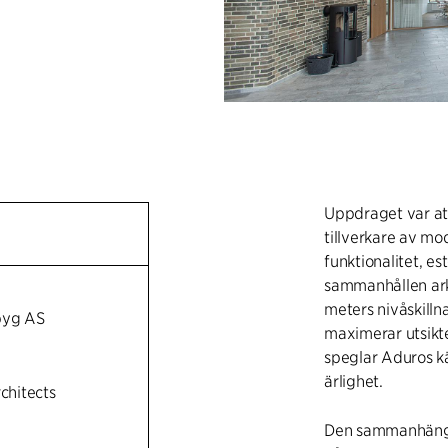
Uppdraget var at
tillverkare av mo
funktionalitet, es
sammanhållen ark
meters nivåskilln
byg AS
maximerar utsikte
speglar Aduros k
ärlighet.
rchitects
Den sammanhänga