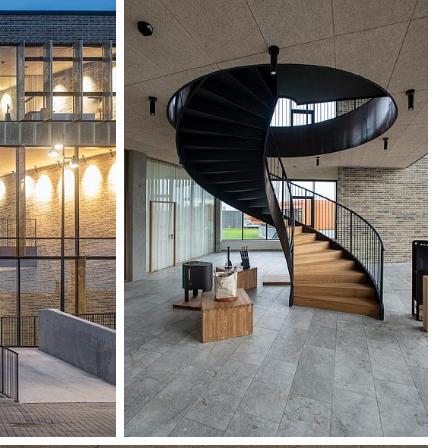
olens gång, och perforerade tombakskärmar
ing och skapar ett levande spel av ljus och
sutformningen kring en nedsänkt gård tillför
 en känsla av ro i det dagliga arbetet.