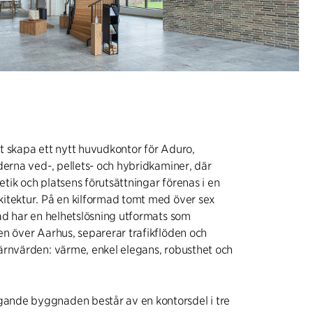
t skapa ett nytt huvudkontor för Aduro,
derna ved-, pellets- och hybridkaminer, där
tetik och platsens förutsättningar förenas i en
itektur. På en kilformad tomt med över sex
ad har en helhetslösning utformats som
n över Aarhus, separerar trafikflöden och
ärnvärden: värme, enkel elegans, robusthet och
nde byggnaden består av en kontorsdel i tre