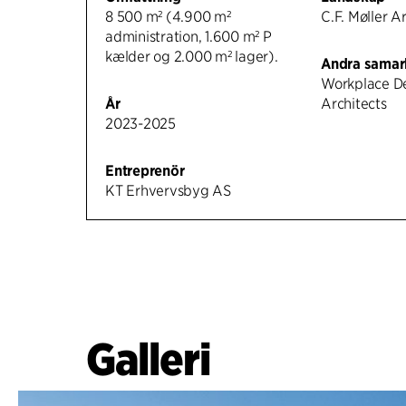
8 500 m² (4.900 m²
C.F. Møller A
administration, 1.600 m² P
kælder og 2.000 m² lager).
Andra samar
Workplace Des
År
Architects
2023-2025
Entreprenör
KT Erhvervsbyg AS
Galleri