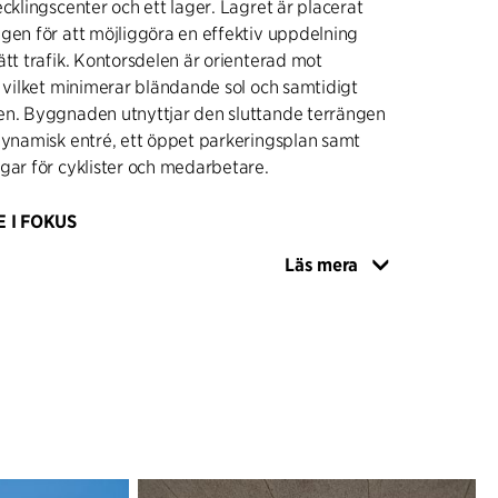
ecklingscenter och ett lager. Lagret är placerat
gen för att möjliggöra en effektiv uppdelning
ätt trafik. Kontorsdelen är orienterad mot
, vilket minimerar bländande sol och samtidigt
en. Byggnaden utnyttjar den sluttande terrängen
dynamisk entré, ett öppet parkeringsplan samt
gar för cyklister och medarbetare.
 I FOKUS
är enkel och hållbar, tegel, natursten, tombak,
Läs mera
terial som får en vacker patina över tid. Den
len med dubbel takhöjd förbinds via en
rappa och leder till utställningsrum, mötesrum,
ytor. Högst upp reser sig kontorsvåningen över
der en 360-graders utsikt, medan en stor sydvänd
tomhuseldstad skapar en social oas.
lagts vid dagsljus, akustik och inomhusklimat,
 en hälsosam och trivsam arbetsmiljö. Fasaden är