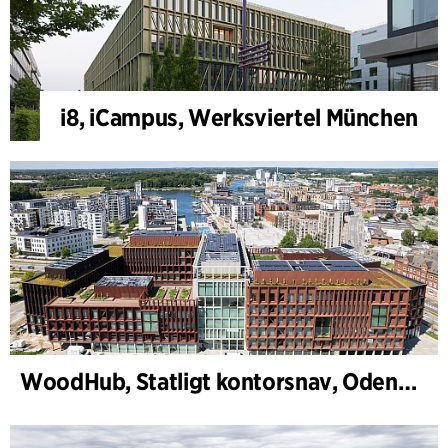
i8, iCampus, Werksviertel München
WoodHub, Statligt kontorsnav, Odense