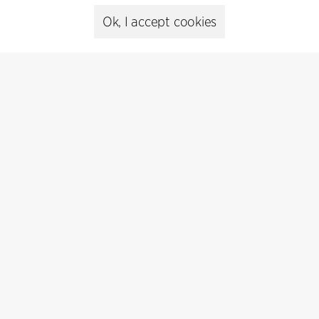
+45 8730 5300
cfmoller@cfmoller.com
Ok, I accept cookies
C.F. Møller Danmark A/S
Europaplads 2, 11.
8000 Aarhus C, Danmark
Get in touch
Presse
Head of Communications
Peter Sikker Rasmussen
T +45 6193 6857
psr@cfmoller.com
Media library