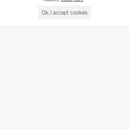
Ok, I accept cookies
Kontakt
+45 8730 5300
cfmoller@cfmoller.com
C.F. Møller Danmark A/S
Europaplads 2, 11.
8000 Aarhus C, Danmark
Get in touch