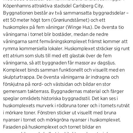
Köpenhamns attraktiva stadsdel Carlsberg City.
Byggnationen består av två sammansatta byggnadsdelar –
ett 50 meter högt torn (Grønlundstårnet) och ett
huskomplex på fem våningar (Winge Hus). De översta tio
våningarna i tornet blir bostäder, medan de nedre
våningarna samt femvåningskomplexet främst kommer att
rymma kommersiella lokaler. Huskomplexet sträcker sig runt
ett atrium som sluts till med ett glastak över de fem
våningarna, så att byggnaden får massor av dagsljus.
Komplexet binds samman funktionellt och visuellt med en
skulpturtrappa. De översta våningarna är indragna och
förskjutna på nord- och västsidan och bildar en stor
gemensam takterrass. Byggnadernas material och färger
speglar områdets historiska byggnadsstil. Det kan ses i
huskomplexets murverk i rödbruna toner och i tornets rutnät
i mörkare toner. Fönstren sticker ut visuellt med bruna
nyanser i tornet och mörkgröna nyanser i huskomplexet.
Fasaden på huskomplexet och tornet bildar en