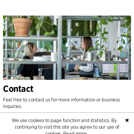
Contact
Feel free to contact us for more information or business
inquiries.
We use cookies to page function and statistics. By
✖
Go to Contact
continuing to visit this site you agree to our use of
cookies.
Read more