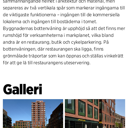
sammanhängande helhet i arkitektur och material, men
separeras av två vertikala spår som markerar ingångarna till
de viktigaste funktionerna – ingången till de kommersiella
lokalerna och ingången till bostäderna i tornet.
Byggnadernas bottenvåning är upphöjd så att det finns mer
rumshöjd för verksamheterna i markplanet, vilka bland
andra är en restaurang, butik och cykelparkering. På
bottenvåningen, där restaurangen ska ligga, finns
grönmålade träportar som kan öppnas och ställas vinkelrätt
för att ge lä till restaurangens uteservering.
Galleri