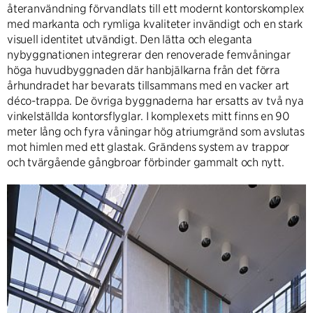
återanvändning förvandlats till ett modernt kontorskomplex
med markanta och rymliga kvaliteter invändigt och en stark
visuell identitet utvändigt. Den lätta och eleganta
nybyggnationen integrerar den renoverade femvåningar
höga huvudbyggnaden där hanbjälkarna från det förra
århundradet har bevarats tillsammans med en vacker art
déco-trappa. De övriga byggnaderna har ersatts av två nya
vinkelställda kontorsflyglar. I komplexets mitt finns en 90
meter lång och fyra våningar hög atriumgränd som avslutas
mot himlen med ett glastak. Grändens system av trappor
och tvärgående gångbroar förbinder gammalt och nytt.