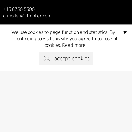
+45 8730 5300
cfmoller@cfmoller.com
C.F. Møller Danmark A/S
We use cookies to page function and statistics. By
✖
Europaplads 2, 11.
continuing to visit this site you agree to our use of
8000 Aarhus C, Danmark
cookies.
Read more
Get in touch
Ok, I accept cookies
Presse
Head of Communications
Peter Sikker Rasmussen
T +45 6193 6857
psr@cfmoller.com