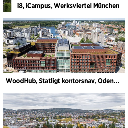
i8, iCampus, Werksviertel München
WoodHub, Statligt kontorsnav, Odense