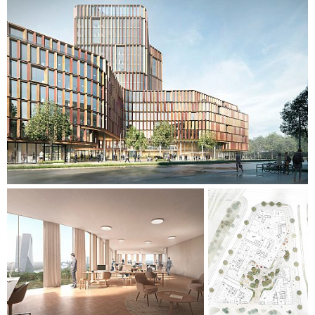
behoven hos en varierande och mångsidig användargrupp
genom att tillhandahålla optimerade kommunikationer och
arbetsvillkor. Dessutom erbjuder byggnaden en mängd
attraktiva platser att bo på för både användare och gäster.
Den öppna och offentliga gårdsplanen stärker kopplingen
till användarna, till det större grannskapet och staden.
Byggnadens rundade former minimerar fasadytan
samtidigt som utsikten optimeras. På gatunivå gör den
böjda organiska formen att byggnaden verkar inbjudande
och bekant för förbipasserande. Mellan byggnadens
huvudingång och Honsellstrasse skapas ett stadsrum som
uppmuntrar fotgängare att ta en paus. Fasaden är tillverkad
av återvunnen eloxerad aluminium i olika toner av brunt och
brons.