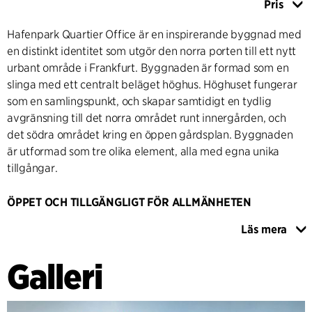
Pris
Hafenpark Quartier Office är en inspirerande byggnad med
en distinkt identitet som utgör den norra porten till ett nytt
urbant område i Frankfurt. Byggnaden är formad som en
slinga med ett centralt beläget höghus. Höghuset fungerar
som en samlingspunkt, och skapar samtidigt en tydlig
avgränsning till det norra området runt innergården, och
det södra området kring en öppen gårdsplan. Byggnaden
är utformad som tre olika element, alla med egna unika
tillgångar.
ÖPPET OCH TILLGÄNGLIGT FÖR ALLMÄNHETEN
Byggnaden är utformad som en hållbar och flexibel
Läs mera
destination med förstklassiga ytor både inomhus och
utomhus. En stor gårdsplan som ansluter till huvudingången
Galleri
binder samman komplexet med det omgivande området
samtidigt som den ger ett inbjudande och trivsamt
utomhusrum. Byggnaden är utformad för att tillgodose