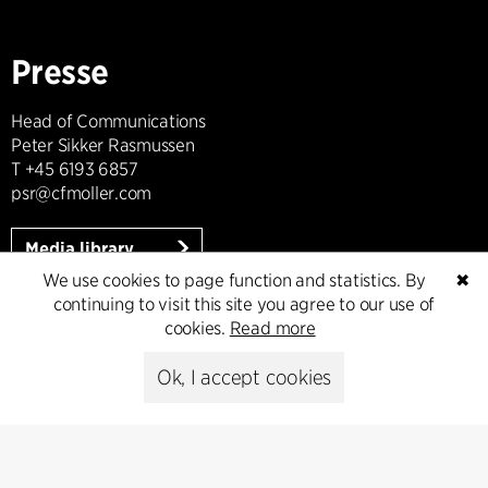
Presse
Head of Communications
Peter Sikker Rasmussen
T +45 6193 6857
psr@cfmoller.com
Media library
We use cookies to page function and statistics. By
✖
continuing to visit this site you agree to our use of
cookies.
Read more
Subscribe
Ok, I accept cookies
Subscribe to our newsletter and get
the latest architecture news.
Subscribe