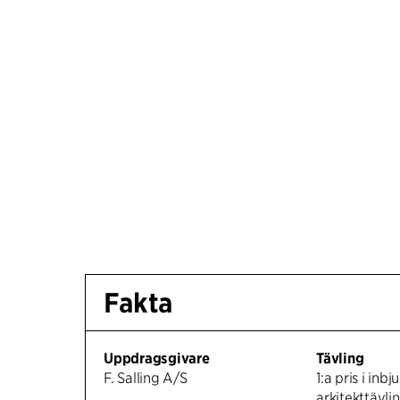
Fakta
Uppdragsgivare
Tävling
F. Salling A/S
1:a pris i inb
arkitekttävli