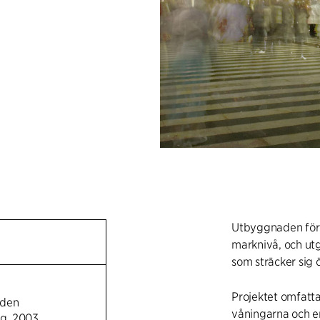
Utbyggnaden förd
marknivå, och ut
som sträcker sig 
Projektet omfatta
juden
våningarna och e
ng. 2003