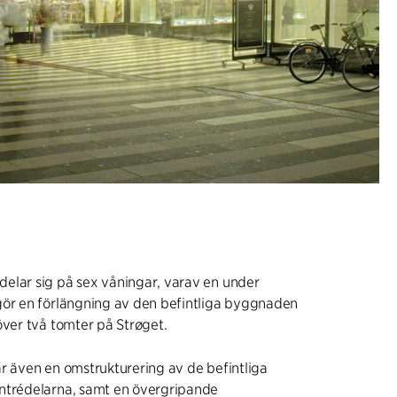
elar sig på sex våningar, varav en under
gör en förlängning av den befintliga byggnaden
över två tomter på Strøget.
r även en omstrukturering av de befintliga
ntrédelarna, samt en övergripande