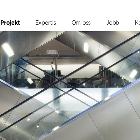
Projekt
Expertis
Om oss
Jobb
K