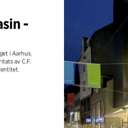
sin -
get i Aarhus.
tats av C.F.
dentitet.