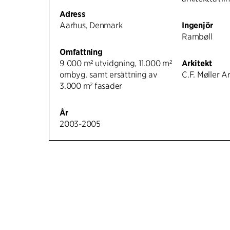
Adress
Aarhus, Denmark
Ingenjör
Rambøll
Omfattning
9 000 m² utvidgning, 11.000 m²
Arkitekt
ombyg. samt ersättning av
C.F. Møller A
3.000 m² fasader
År
2003-2005