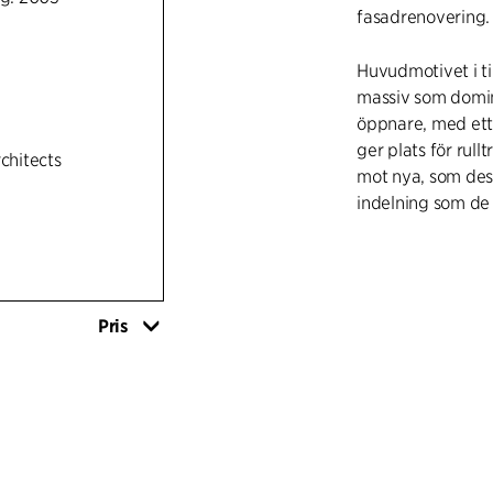
fasadrenovering.
Huvudmotivet i ti
massiv som domin
öppnare, med ett
ger plats för rull
rchitects
mot nya, som des
indelning som de 
Pris