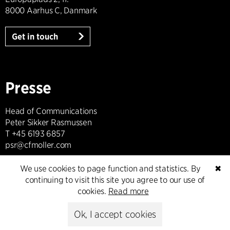
8000 Aarhus C, Danmark
Get in touch
Presse
Head of Communications
Peter Sikker Rasmussen
T +45 6193 6857
psr@cfmoller.com
We use cookies to page function and statistics. By
✖
Media library
continuing to visit this site you agree to our use of
cookies.
Read more
Ok, I accept cookies
Subscribe