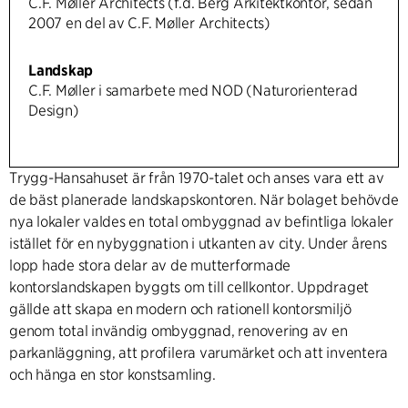
C.F. Møller Architects (f.d. Berg Arkitektkontor, sedan
2007 en del av C.F. Møller Architects)
Landskap
C.F. Møller i samarbete med NOD (Naturorienterad
Design)
Trygg-Hansahuset är från 1970-talet och anses vara ett av
de bäst planerade landskapskontoren. När bolaget behövde
nya lokaler valdes en total ombyggnad av befintliga lokaler
istället för en nybyggnation i utkanten av city. Under årens
lopp hade stora delar av de mutterformade
kontorslandskapen byggts om till cellkontor. Uppdraget
gällde att skapa en modern och rationell kontorsmiljö
genom total invändig ombyggnad, renovering av en
parkanläggning, att profilera varumärket och att inventera
och hänga en stor konstsamling.