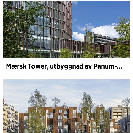
Mærsk Tower, utbyggnad av Panum-komplexet