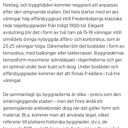
företag, och bygghöjden kommer noggrant att anpassas
efter den omgivande staden. Det hela startar med en sex
våningar hög affärsbyggnad intill Frederiksbjergs klassiska
röda tegelbyggnader från tidigt 1900-tal. Elegant
avslutning blir det i form av två torn på 15-19 våningar intill
områdets övriga nybyggda affärs- och kontorshus, som är
23-25 våningar höga. Däremellan blir det bostäder i form av
terrasshus, med balkonger eller takterrasser. Byggnadernas
terrassform maximerar solinsläppet i lägenheterna och ger
en optimal utsikt över bukt och skog. Under bostäder och
affärsbyggnader kommer det att finnas P-källare i två-tre
våningar.
De sammanlagt sju byggnaderna är olika – precis som den
omkringliggande staden – men det finns ändå ett
genomgående arkitektoniskt drag när det gäller form och
material. Bl.a. kommer man att använda tegel, vilket
refererar till platsens historiska byggnader, d.v.s. de