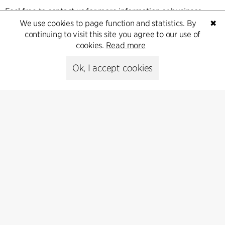
Feel free to contact us for more information or business
inquiries.
We use cookies to page function and statistics. By
✖
continuing to visit this site you agree to our use of
cookies.
Read more
Go to Contact
Ok, I accept cookies
Kontakt
+45 8730 5300
cfmoller@cfmoller.com