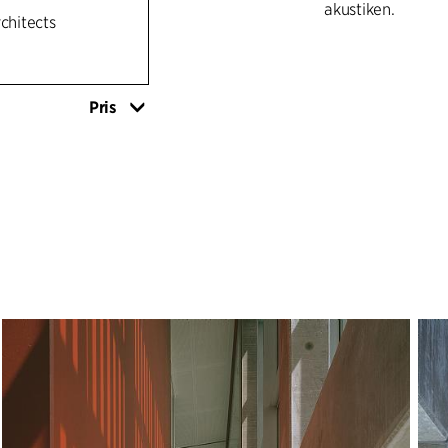
akustiken.
rchitects
Pris