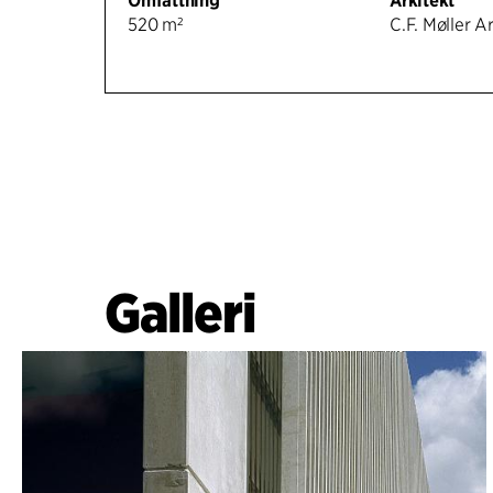
Omfattning
Arkitekt
520 m²
C.F. Møller A
Galleri