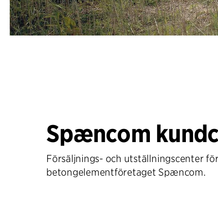
Spæncom kundc
Försäljnings- och utställningscenter fö
betongelementföretaget Spæncom.