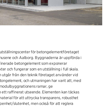
 utställningscenter för betongelementföretaget
usene och Aalborg. Byggnaderna är uppförda i
ffinerade betongelement som exponerar
er och fungerar som en utställning i full skala.
utgår från den teknik företaget använder vid
etongelement, och utmaningen har varit att, med
l modulbyggnationens ramar, ge
ett raffinerat utseende. Elementen kan täckas
terial för att uttrycka transparens, robusthet
öppenhet/slutenhet, men också för att reglera