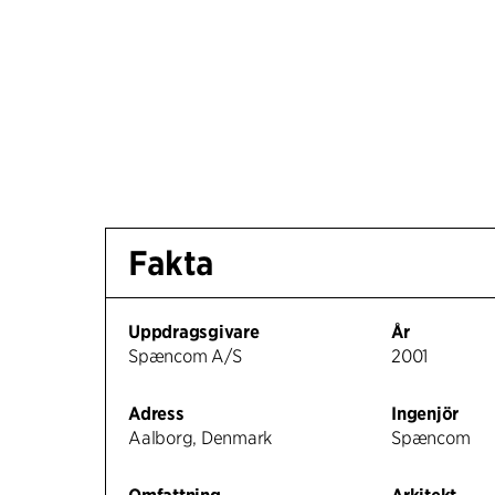
Fakta
Uppdragsgivare
År
Spæncom A/S
2001
Adress
Ingenjör
Aalborg, Denmark
Spæncom