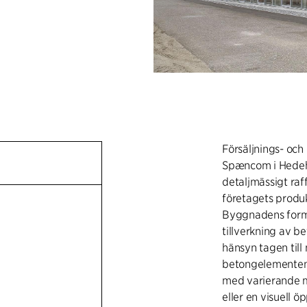
Försäljnings- och
Spæncom i Hedeh
detaljmässigt ra
företagets produkt
Byggnadens form 
tillverkning av b
hänsyn tagen til
betongelementen 
med varierande ma
eller en visuell 