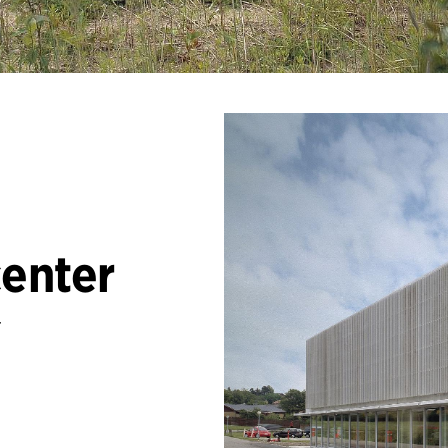
enter
r