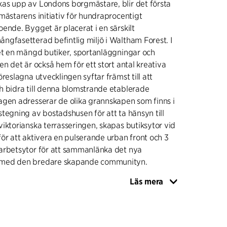
as upp av Londons borgmästare, blir det första
mästarens initiativ för hundraprocentigt
ende. Bygget är placerat i en särskilt
gfasetterad befintlig miljö i Waltham Forest. I
et en mängd butiker, sportanläggningar och
en det är också hem för ett stort antal kreativa
reslagna utvecklingen syftar främst till att
h bidra till denna blomstrande etablerade
agen adresserar de olika grannskapen som finns i
tegning av bostadshusen för att ta hänsyn till
iktorianska terrasseringen, skapas butiksytor vid
ör att aktivera en pulserande urban front och 3
arbetsytor för att sammanlänka det nya
med den bredare skapande communityn.
Läs mera
taget som en serie eklektiska, karakteristiska
 ett med ett unikt arkitektoniskt uttryck. Den
er att skapa kontinuitet mellan de olika
områdena och skapa öppna kanter mot de