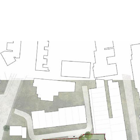
angränsande gato
halsband med sam
sammanlänkar de
cyklisterna mell
Det arkitektonisk
har varierats med 
mänsklig skala oc
varje byggnad, m
områdets industri