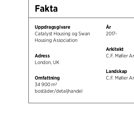
Fakta
Uppdragsgivare
År
Catalyst Housing og Swan
2017-
Housing Association
Arkitekt
Adress
C.F. Møller A
London, UK
Landskap
Omfattning
C.F. Møller A
34 900 m²
bostäder/detaljhandel