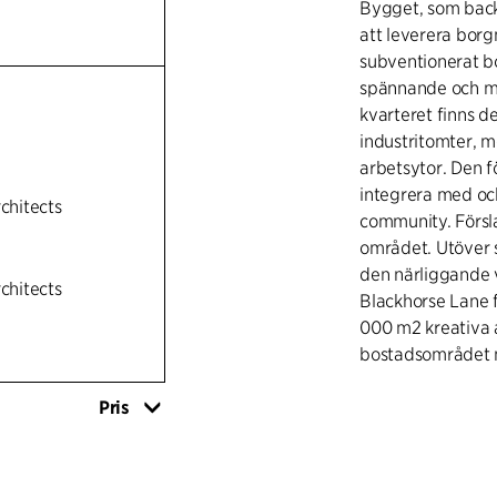
Bygget, som back
att leverera borg
subventionerat bo
spännande och mån
kvarteret finns d
industritomter, m
arbetsytor. Den fö
integrera med oc
rchitects
community. Försl
området. Utöver s
den närliggande v
rchitects
Blackhorse Lane f
000 m2 kreativa 
bostadsområdet 
Pris
Förslaget är fram
områden, vart och
publika delen avs
karakteristiska 