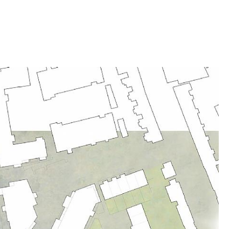
rna. Medan landskapet fungerar som ett
mankopplade små parker som på ett vitalt sätt
 boende i området och fotgängarna och
an Blackhorse Lane och Sutherland Road.
a uttrycket och materialvalen för byggnaderna
vilja. Detta görs delvis för att ge en känsla av en
h för att främja den individuella identiteten hos
en också för att plocka upp element från
ella historia och området som helhet.