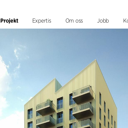
Projekt
Expertis
Om oss
Jobb
K