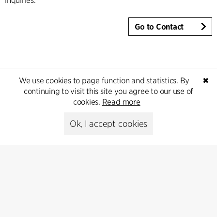
inquiries.
Go to Contact
We use cookies to page function and statistics. By
✖
continuing to visit this site you agree to our use of
cookies.
Read more
Ok, I accept cookies
Kontakt
+45 8730 5300
cfmoller@cfmoller.com
C.F. Møller Danmark A/S
Europaplads 2, 11.