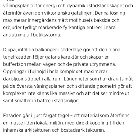
våningsplan tillför energi och dynamik i stadslandskapet och
återinför även den viktorianska gatulinjen. Denna lösning
maximerar innergårdens mått mot husets baksida och
erbjuder tydligt markerade fyrkantiga entréer i nära
anslutning till butiksytorna.
Djupa, infällda balkonger i söderläge gör att den plana
tegelfasaden följer gatans karaktär och skapar en
buffertzon mellan vägen och de privata utrymmena.
Öppningar i fullhöjd i hela komplexet maximerar
dagsljusinsläppet i alla rum. Lägenheter som har dragits inåt
på de översta våningsplanen och skiftande geometri gör att
komplexet inte känns lika massivt och att det ser mindre ut
samt smälter in bättre i stadsmiljön.
Fasaden går i ljust färgat tegel – ett material som återfinns
en masse i den lokala miljön, med direkt koppling till den
inhemska arkitekturen och bostadsarkitekturen.