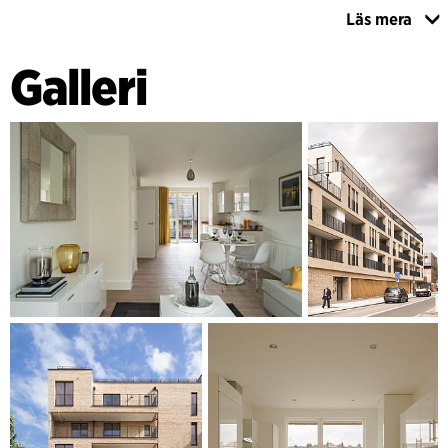
Läs mera
Tegel är ett extremt slitstarkt och hållbart material som
åldras vackert. Vår ambition är att skapa ett enkelt och
Galleri
diskret uttryck för hög kvalitet och med en nära koppling till
karaktären hos den lokala miljön.
Byggnaden har utformats för att uppfylla kraven i Normen
för hållbara bostäder, nivå 4. Lägenheterna är 100 %
Lifetime Homes-kompatibla och i projektet ingår två
handikappanpassade lägenheter med två sovrum.