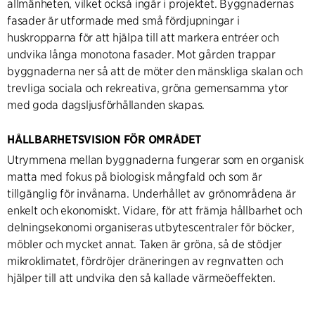
allmänheten, vilket också ingår i projektet. Byggnadernas
fasader är utformade med små fördjupningar i
huskropparna för att hjälpa till att markera entréer och
undvika långa monotona fasader. Mot gården trappar
byggnaderna ner så att de möter den mänskliga skalan och
trevliga sociala och rekreativa, gröna gemensamma ytor
med goda dagsljusförhållanden skapas.
HÅLLBARHETSVISION FÖR OMRÅDET
Utrymmena mellan byggnaderna fungerar som en organisk
matta med fokus på biologisk mångfald och som är
tillgänglig för invånarna. Underhållet av grönområdena är
enkelt och ekonomiskt. Vidare, för att främja hållbarhet och
delningsekonomi organiseras utbytescentraler för böcker,
möbler och mycket annat. Taken är gröna, så de stödjer
mikroklimatet, fördröjer dräneringen av regnvatten och
hjälper till att undvika den så kallade värmeöeffekten.