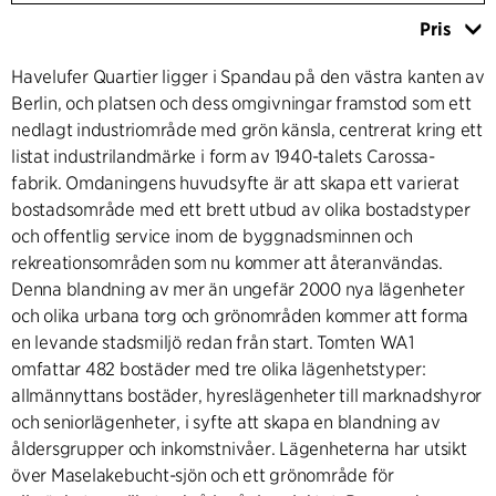
Pris
Havelufer Quartier ligger i Spandau på den västra kanten av
Berlin, och platsen och dess omgivningar framstod som ett
nedlagt industriområde med grön känsla, centrerat kring ett
listat industrilandmärke i form av 1940-talets Carossa-
fabrik. Omdaningens huvudsyfte är att skapa ett varierat
bostadsområde med ett brett utbud av olika bostadstyper
och offentlig service inom de byggnadsminnen och
rekreationsområden som nu kommer att återanvändas.
Denna blandning av mer än ungefär 2000 nya lägenheter
och olika urbana torg och grönområden kommer att forma
en levande stadsmiljö redan från start. Tomten WA1
omfattar 482 bostäder med tre olika lägenhetstyper:
allmännyttans bostäder, hyreslägenheter till marknadshyror
och seniorlägenheter, i syfte att skapa en blandning av
åldersgrupper och inkomstnivåer. Lägenheterna har utsikt
över Maselakebucht-sjön och ett grönområde för