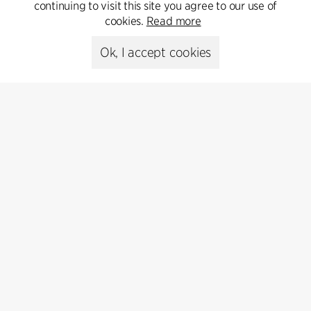
continuing to visit this site you agree to our use of
Go to Contact
cookies.
Read more
Ok, I accept cookies
Kontakt
+45 8730 5300
cfmoller@cfmoller.com
C.F. Møller Danmark A/S
Europaplads 2, 11.
8000 Aarhus C, Danmark