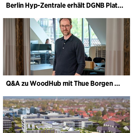
Berlin Hyp-Zentrale erhält DGNB Platin und Diamant für klimafreundliche Architektur auf höchstem Niveau
Q&A zu WoodHub mit Thue Borgen Hasløv