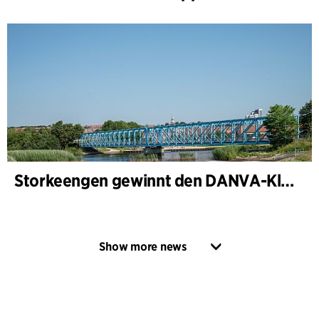
Storkeengen gewinnt den DANVA-Klimapreis 2025 – und baut auf bisherigen Architektur- Auszeichnungen auf
Show more news