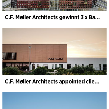
C.F. Møller Architects gewinnt 3 x Bauwerk des Jahres (Årets Byggeri) 2025
C.F. Møller Architects appointed client adviser for the expansion of Varde Town Hall