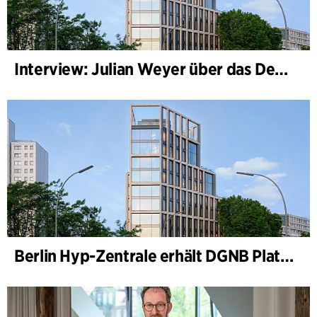
Interview: Julian Weyer über das Design von B-One
Berlin Hyp-Zentrale erhält DGNB Platin und Diamant für klimafreundliche Architektur auf höchstem Niveau