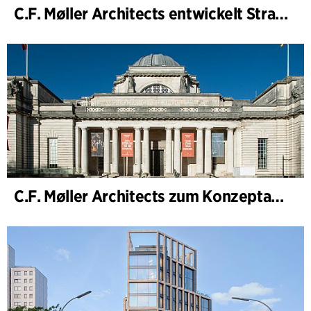
C.F. Møller Architects entwickelt Strategie für „Knutepunkt Larvik und Indre Havn“
C.F. Møller Architects zum Konzeptarchitekten für das National Museum Cardiff ernannt