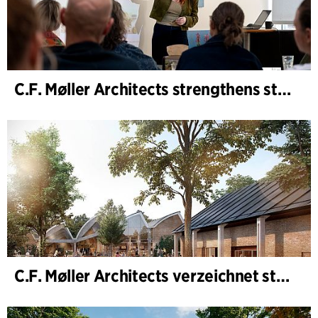
C.F. Møller Architects strengthens strategic advisory in the early phases
C.F. Møller Architects verzeichnet starkes Ergebnis im Geschäftsjahr 2025