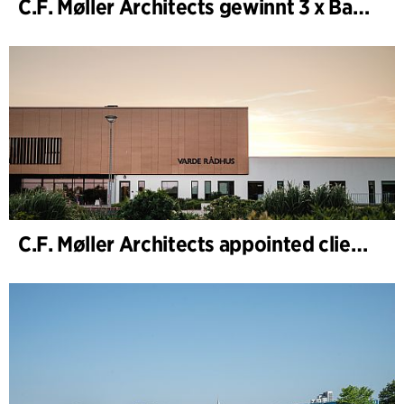
C.F. Møller Architects gewinnt 3 x Bauwerk des Jahres (Årets Byggeri) 2025
C.F. Møller Architects appointed client adviser for the expansion of Varde Town Hall