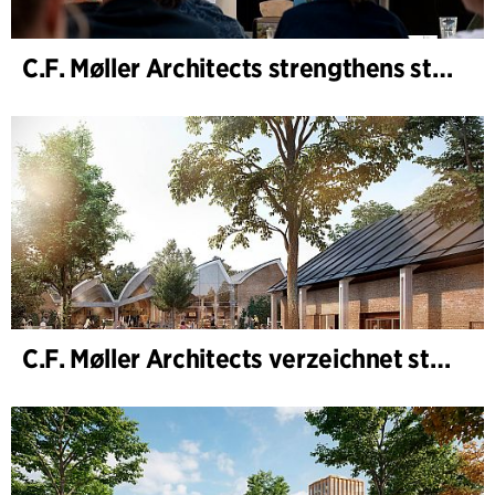
C.F. Møller Architects strengthens strategic advisory in the early phases
C.F. Møller Architects verzeichnet starkes Ergebnis im Geschäftsjahr 2025