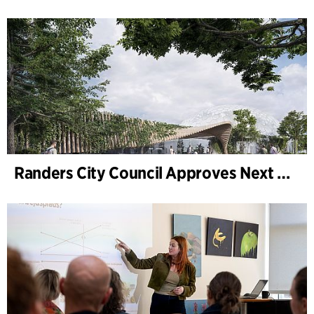
Randers City Council Approves Next Phase of Randers Regnskov (Tropical Zoo) Expansion