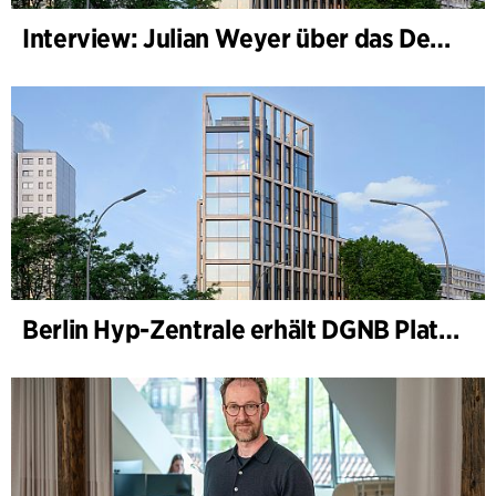
Interview: Julian Weyer über das Design von B-One
Berlin Hyp-Zentrale erhält DGNB Platin und Diamant für klimafreundliche Architektur auf höchstem Niveau