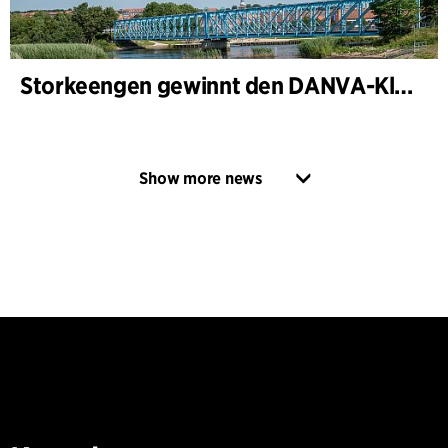
Storkeengen gewinnt den DANVA-Klimapreis 2025 – und baut auf bisherigen Architektur- Auszeichnungen auf
Show more news