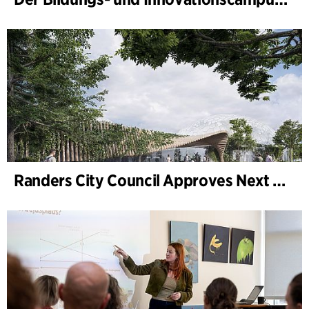
Randers City Council Approves Next Phase of Randers Regnskov (Tropical Zoo) Expansion