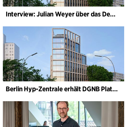
Interview: Julian Weyer über das Design von B-One
Berlin Hyp-Zentrale erhält DGNB Platin und Diamant für klimafreundliche Architektur auf höchstem Niveau