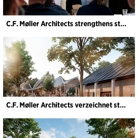
C.F. Møller Architects strengthens strategic advisory in the early phases
C.F. Møller Architects verzeichnet starkes Ergebnis im Geschäftsjahr 2025