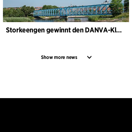
Storkeengen gewinnt den DANVA-Klimapreis 2025 – und baut auf bisherigen Architektur- Auszeichnungen auf
Show more news