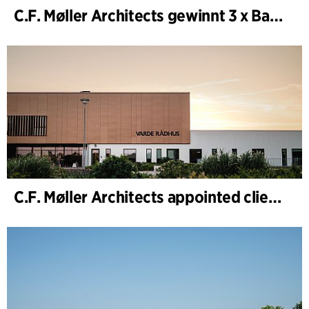
C.F. Møller Architects gewinnt 3 x Bauwerk des Jahres (Årets Byggeri) 2025
C.F. Møller Architects appointed client adviser for the expansion of Varde Town Hall