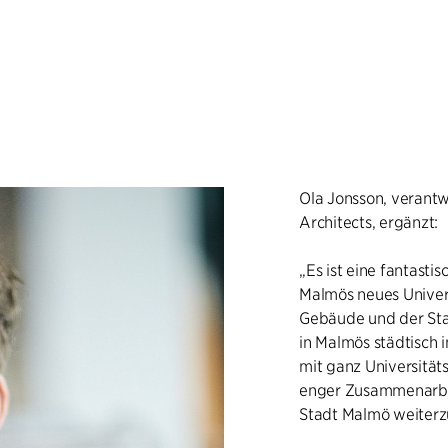
Ola Jonsson, verantwo
Architects, ergänzt:
„Es ist eine fantast
Malmös neues Univer
Gebäude und der St
in Malmös städtisch 
mit ganz Universität
enger Zusammenarbei
Stadt Malmö weiterz