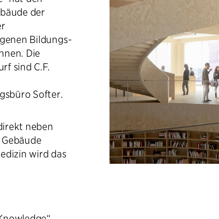
ebäude der
er
egenen Bildungs-
nnen. Die
f sind C.F.
sbüro Softer.
 direkt neben
m Gebäude
edizin wird das
Knowledge“,