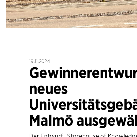
19.11.2024
Gewinnerentwurf
neues
Universitätsgeb
Malmö ausgewäh
Der Entwurf „Storehouse of Knowledge