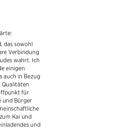
ärte:
d, das sowohl
lare Verbindung
udes wahrt. Ich
de einigen
s auch in Bezug
 Qualitäten
effpunkt für
e und Bürger
meinschaftliche
zum Kai und
einladendes und