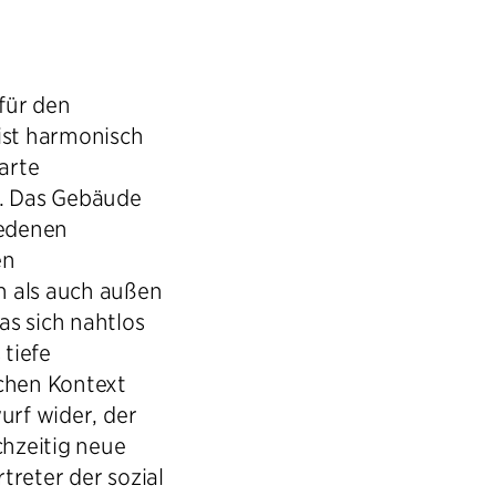
 für den
ist harmonisch
arte
t. Das Gebäude
iedenen
en
n als auch außen
as sich nahtlos
 tiefe
schen Kontext
urf wider, der
chzeitig neue
treter der sozial