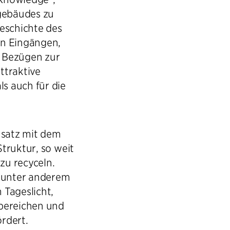
rgebäudes zu
geschichte des
en Eingängen,
 Bezügen zur
ttraktive
s auch für die
nsatz mit dem
truktur, so weit
zu recyceln.
 unter anderem
 Tageslicht,
nbereichen und
rdert.