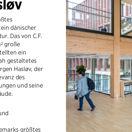
sløv
ößtes
ein dänischer
tur. Das von C.F.
m² große
ellten ein
nah gestaltetes
rgen Hasløv, der
levanz des
dungen und seine
äude.
und
?
emarks größtes