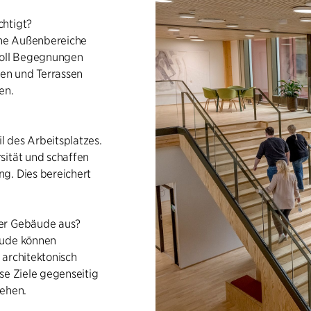
chtigt?
rüne Außenbereiche
 soll Begegnungen
en und Terrassen
en.
il des Arbeitsplatzes.
sität und schaffen
g. Dies bereichert
her Gebäude aus?
äude können
 architektonisch
se Ziele gegenseitig
tehen.