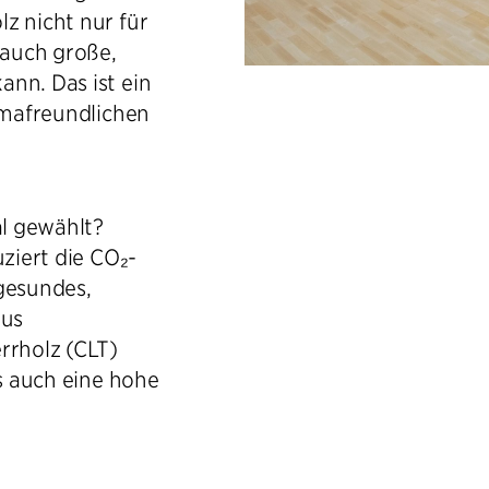
z nicht nur für
 auch große,
nn. Das ist ein
limafreundlichen
l gewählt?
uziert die CO₂-
 gesundes,
aus
rrholz (CLT)
ls auch eine hohe