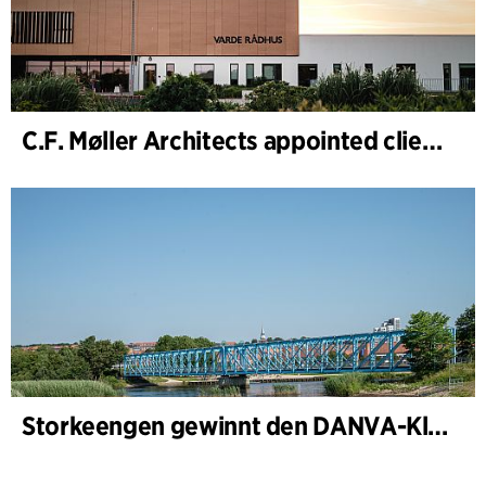
C.F. Møller Architects appointed client adviser for the expansion of Varde Town Hall
Storkeengen gewinnt den DANVA-Klimapreis 2025 – und baut auf bisherigen Architektur- Auszeichnungen auf