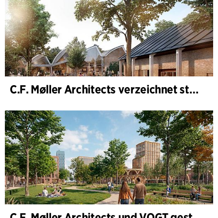
C.F. Møller Architects verzeichnet starkes Ergebnis im Geschäftsjahr 2025
C.F. Møller Architects und VOGT gestalten die Zukunft von Hamburg-Altona