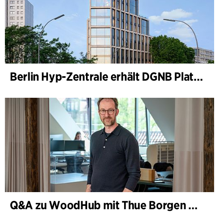
Berlin Hyp-Zentrale erhält DGNB Platin und Diamant für klimafreundliche Architektur auf höchstem Niveau
Q&A zu WoodHub mit Thue Borgen Hasløv