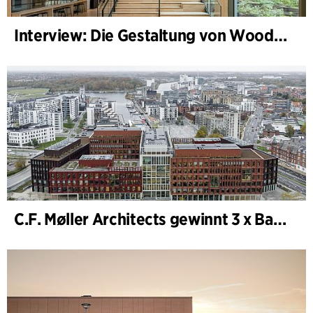
Interview: Die Gestaltung von WoodHub — Dänemarks größtes Holzgebäude
C.F. Møller Architects gewinnt 3 x Bauwerk des Jahres (Årets Byggeri) 2025